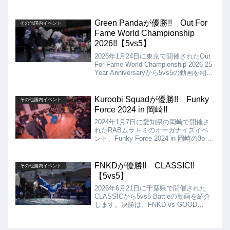
の動画を紹介。こちらはサブコンテンツ
のスペシャルマッチで、Ryo-spinと
Hijackというバトル!!
Green Pandaが優勝!! Out For
その他国内イベント
Fame World Championship
2026!!【5vs5】
2026年1月24日に東京で開催されたOut
For Fame World Championship 2026 25
Year Anniversaryから5vs5の動画を紹介
します。決勝は、Green Panda VS XII
After Oursとなりましたが、結果は
Green Pandaが優勝となりました!!
Kuroobi Squadが優勝!! Funky
その他国内イベント
Force 2024 in 岡崎!!
2024年1月7日に愛知県の岡崎で開催さ
れたRABムラトミのオーガナイズイベ
ント、Funky Force 2024 in 岡崎の3on3
の動画を紹介。決勝は、Kuroobi Squad
vs Yellow Sunzでしたが、Kuroobi
Squad（Nori、Uno one Seiji）が見事優
FNKDが優勝!! CLASSIC!!
その他国内イベント
勝!!
【5vs5】
2026年6月21日に千葉県で開催された
CLASSICから5vs5 Battleの動画を紹介
します。決勝は、FNKD vs GOOD
FOOTとなりましたが、結果はFNKDの
優勝となりました!!