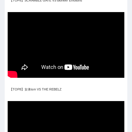
【TOP8】SCRAMBLE GATE VS Bioneer Emotions
【TOP8】女体ism VS THE REBELZ