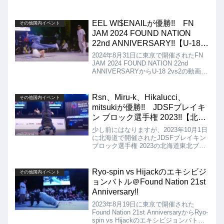
EEL WI$ENAILが優勝!! FN
その他国内イベント
JAM 2024 FOUND NATION
22nd ANNIVERSARY!!【U-18
2vs2】
2024年8月31日に東京で開催されたFN
JAM 2024 FOUND NATION 22nd
ANNIVERSARYからU-18 2vs2の動画を
紹介します。決勝は、WATO & Lli kong
vs EEL WI$ENAIL（knuckle & $ena）
となりましたが、結果は、EEL
Rsn、Miru-k、Hikalucci、
その他国内イベント
WI$ENAIL（knuckle & $ena）が優勝と
mitsukiが優勝!! JDSFブレイキ
なりました!!
ン ブロック選手権 2023!!【北海
道東北ブロック】
少し前にはなりますが、2023年10月1日
に北海道で開催されたJDSFブレイキン
ブロック選手権 2023の北海道東北ブロ
ックの動画を紹介。動画はOPEN
BBOY、OPEN BGIRL、JUNIOR
BBOY、JUNIOR BGIRLのSEMI FINAL
Ryo-spin vs Hijackのエキシビジ
その他国内イベント
からの映像。
ョンバトル＠Found Nation 21st
Anniversary!!
2023年8月19日に東京で開催された
Found Nation 21st AnniversaryからRyo-
spin vs Hijackのエキシビジョンバトル