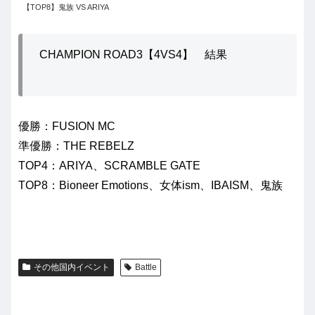
【TOP8】鬼族 VS ARIYA
CHAMPION ROAD3【4VS4】 結果
優勝：FUSION MC
準優勝：THE REBELZ
TOP4：ARIYA、SCRAMBLE GATE
TOP8：Bioneer Emotions、女体ism、IBAISM、鬼族
その他国内イベント
Battle