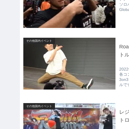
ソロバ
Glob
その他国内イベント
Ro
トル
202
各コ
3o
ルで
その他国内イベント
レジ
トロ