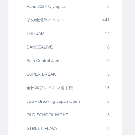
Paris 2024 Olympics
5
その他海外イベント
441
THE JAM
14
DANCEALIVE
6
Spin Control Jam
9
SUPER BREAK
5
全日本ブレイキン選手権
15
JDSF Breaking Japan Open
6
OLD SCHOOL NIGHT
3
STREET FLAVA
8