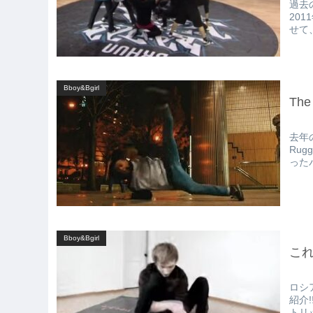
過去の
20
せて
Bboy&Bgirl
The
去年の
Rug
った
Bboy&Bgirl
これ
ロシアの
紹介
トリ