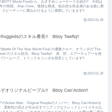
BOTY World Finalから、おすすめショーケースを紹介!! 今回は
11年の韓国、JInjo Crew。複雑な構成、組み技を疾走感のある曲に乗
、スピーディーに畳みかけるように展開していきます!!
2023.01.28
 Ruggedsのスキル番長!! Bboy Tawfiq!!
Battle Of The Year World Final の優勝クルー、オランダの”The
geds”のスキル担当、Bboy Tawfiq!! 肩、肘、エアーチェアーを使
パワームーブ、トリック＆コンボを得意としています!!
2023.01.28
ぞオリジナルピープル!! Bboy Can’Action!!
Action Man、Original Peopleのメンバー、Bboy Can'Actionを
!! 柔軟性の高さが生み出すマニアックなスレッドとハイスキルな
ック＆コンボで、これぞオリジナルピープルといった唯一無二感の