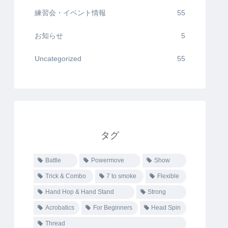
練習会・イベント情報
55
お知らせ
5
Uncategorized
55
タグ
Battle
Powermove
Show
Trick & Combo
7 to smoke
Flexible
Hand Hop & Hand Stand
Strong
Acrobatics
For Beginners
Head Spin
Thread