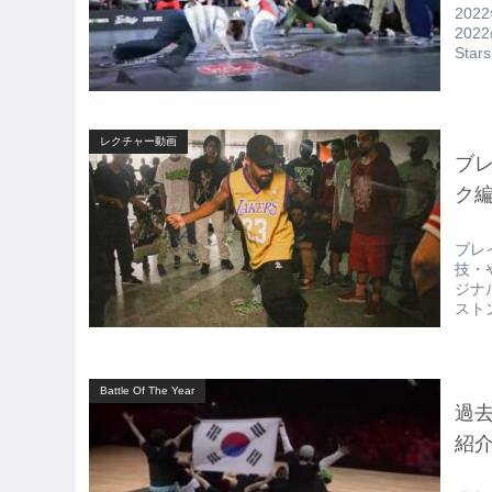
202
2022
Sta
レクチャー動画
ブレ
ク
ブレ
技・
ジナ
ストン
Battle Of The Year
過去
紹介!