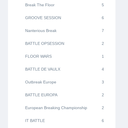
Break The Floor
5
GROOVE SESSION
6
Nanterious Break
7
BATTLE OPSESSION
2
FLOOR WARS
1
BATTLE DE VAULX
4
Outbreak Europe
3
BATTLE EUROPA
2
European Breaking Championship
2
IT BATTLE
6