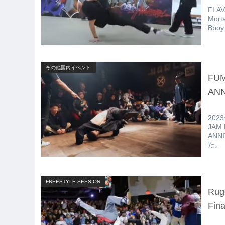
FLA
Mor
Bbo
その他国内イベント
FUM
ANN
202
JAM
AN
た。
FREESTYLE SESSION
Rug
Fin