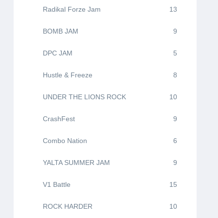
Radikal Forze Jam
13
BOMB JAM
9
DPC JAM
5
Hustle & Freeze
8
UNDER THE LIONS ROCK
10
CrashFest
9
Combo Nation
6
YALTA SUMMER JAM
9
V1 Battle
15
ROCK HARDER
10