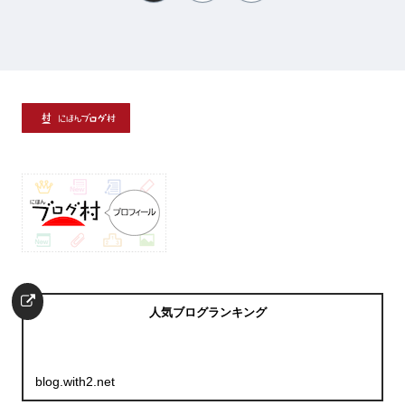
へ
人気ブログランキング
blog.with2.net