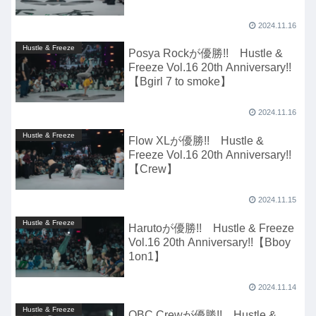
2024.11.16
Hustle & Freeze
Posya Rockが優勝!! Hustle &
Freeze Vol.16 20th Anniversary!!
【Bgirl 7 to smoke】
2024.11.16
Hustle & Freeze
Flow XLが優勝!! Hustle &
Freeze Vol.16 20th Anniversary!!
【Crew】
2024.11.15
Hustle & Freeze
Harutoが優勝!! Hustle & Freeze
Vol.16 20th Anniversary!!【Bboy
1on1】
2024.11.14
Hustle & Freeze
OBC Crewが優勝!! Hustle &