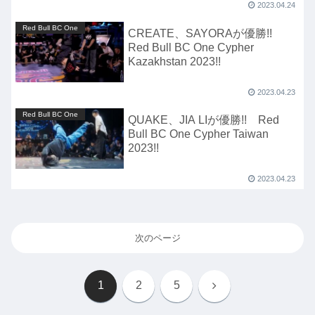
2023.04.24
Red Bull BC One
CREATE、SAYORAが優勝!!
Red Bull BC One Cypher
Kazakhstan 2023!!
2023.04.23
Red Bull BC One
QUAKE、JIA LIが優勝!! Red
Bull BC One Cypher Taiwan
2023!!
2023.04.23
次のページ
次
1
2
5