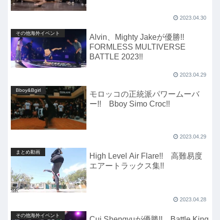
2023.04.30
その他海外イベント
Alvin、Mighty Jakeが優勝!!
FORMLESS MULTIVERSE
BATTLE 2023!!
2023.04.29
Bboy&Bgirl
モロッコの正統派パワームーバ
ー!! Bboy Simo Croc!!
2023.04.29
まとめ動画
High Level Air Flare!! 高難易度
エアートラックス集!!
2023.04.28
その他海外イベント
Cui Shengyuが優勝!! Battle King