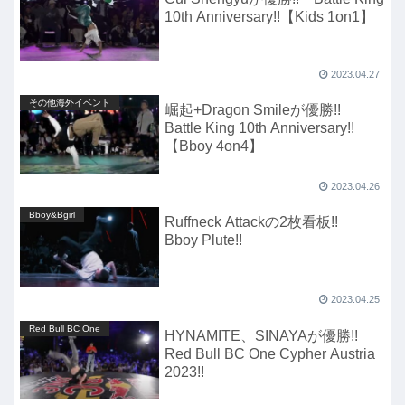
10th Anniversary!!【Kids 1on1】
2023.04.27
その他海外イベント
崛起+Dragon Smileが優勝!!
Battle King 10th Anniversary!!
【Bboy 4on4】
2023.04.26
Bboy&Bgirl
Ruffneck Attackの2枚看板!!
Bboy Plute!!
2023.04.25
Red Bull BC One
HYNAMITE、SINAYAが優勝!!
Red Bull BC One Cypher Austria
2023!!