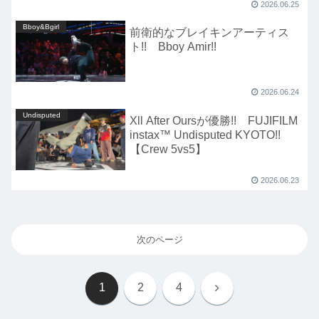
2026.06.25
Bboy&Bgirl
前衛的なブレイキンアーティス
ト!! Bboy Amir!!
2026.06.24
Undisputed
Xll After Oursが優勝!! FUJIFILM
instax™ Undisputed KYOTO!!
【Crew 5vs5】
2026.06.23
次のページ
次
1
2
4
へ