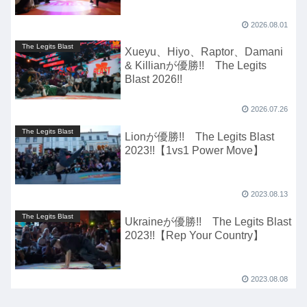
2026.08.01
The Legits Blast
Xueyu、Hiyo、Raptor、Damani
& Killianが優勝!! The Legits
Blast 2026!!
2026.07.26
The Legits Blast
Lionが優勝!! The Legits Blast
2023!!【1vs1 Power Move】
2023.08.13
The Legits Blast
Ukraineが優勝!! The Legits Blast
2023!!【Rep Your Country】
2023.08.08