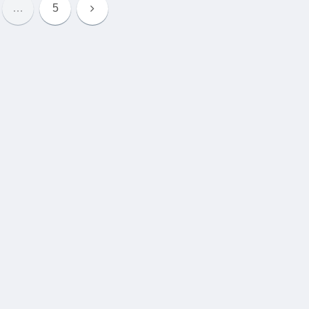
次
…
5
へ