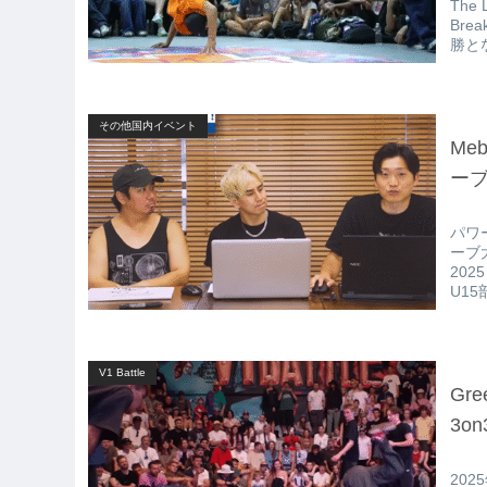
The 
Brea
勝と
その他国内イベント
Me
ーブ
パワ
ーブ
20
U15
V1 Battle
Gre
3o
20