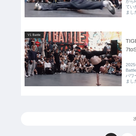
からF
てい
ました
V1 Battle
TIG
7to
20
Bat
パワ
ました