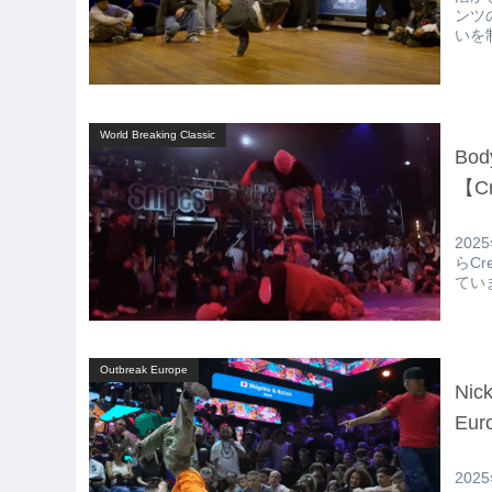
ンツ
いを
た!!
World Breaking Classic
Bod
【C
202
らC
てい
Outbreak Europe
Nic
Euro
202