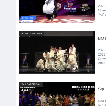
202
Cha
を紹
Battle Of The Year
BO
202
20
Cre
Aft
Red Bull BC One
Squ
Red
活かし