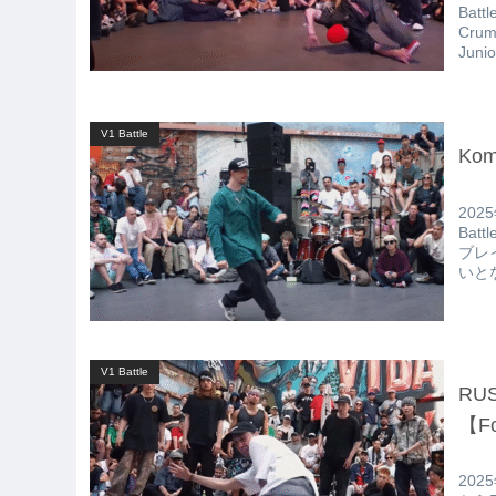
Bat
Cru
Jun
した!
V1 Battle
Kom
20
Bat
ブレイ
いと
V1 Battle
RUS
【Fo
202