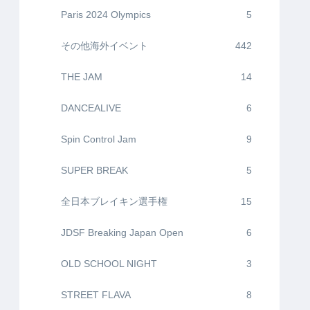
Paris 2024 Olympics
5
その他海外イベント
442
THE JAM
14
DANCEALIVE
6
Spin Control Jam
9
SUPER BREAK
5
全日本ブレイキン選手権
15
JDSF Breaking Japan Open
6
OLD SCHOOL NIGHT
3
STREET FLAVA
8