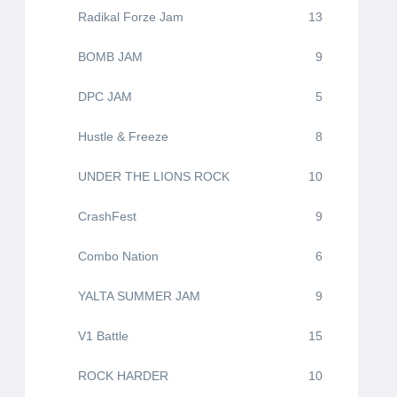
Radikal Forze Jam
13
BOMB JAM
9
DPC JAM
5
Hustle & Freeze
8
UNDER THE LIONS ROCK
10
CrashFest
9
Combo Nation
6
YALTA SUMMER JAM
9
V1 Battle
15
ROCK HARDER
10