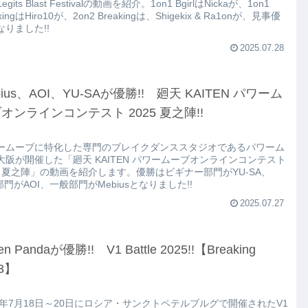
Legits Blast Festivalの動画を紹介。1on1 BgirlはNickaが、1on1
kingはHiro10が、2on2 Breakingは、Shigekix & Ra1onが、見事優
なりました!!
2025.07.28
bius、AOI、YU-SAが優勝!! 廻天 KAITEN パワーム
オンラインコンテスト 2025 夏之陣!!
ームーブに特化した専門のブレイクダンススタジオであるパワーム
大阪が開催した「廻天 KAITEN パワームーブオンラインコンテスト
25 夏之陣」の動画を紹介します。優勝はビギナー部門がYU-SA、
部門がAOI、一般部門がMebiusとなりました!!
2025.07.27
en Pandaが優勝!! V1 Battle 2025!!【Breaking
n3】
25年7月18日～20日にロシア・サンクトペテルブルグで開催されたV1