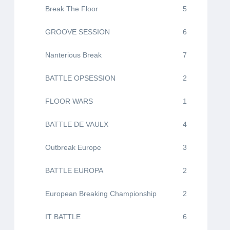
Break The Floor
5
GROOVE SESSION
6
Nanterious Break
7
BATTLE OPSESSION
2
FLOOR WARS
1
BATTLE DE VAULX
4
Outbreak Europe
3
BATTLE EUROPA
2
European Breaking Championship
2
IT BATTLE
6