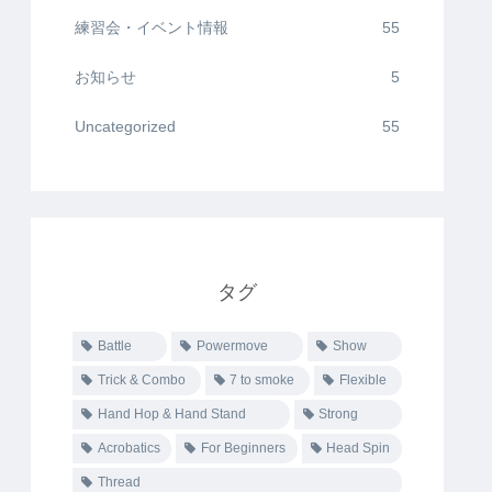
練習会・イベント情報
55
お知らせ
5
Uncategorized
55
タグ
Battle
Powermove
Show
Trick & Combo
7 to smoke
Flexible
Hand Hop & Hand Stand
Strong
Acrobatics
For Beginners
Head Spin
Thread