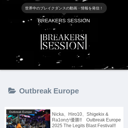
世界中のブレイクダンスの動画・情報を発信！
BREAKERS SESSION
Outbreak Europe
Outbreak Europe
Nicka、Hiro10、Shigekix &
Ra1onが優勝!! Outbreak Europe
2025 The Legits Blast Festival!!