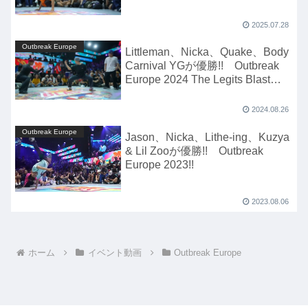
2025.07.28
Outbreak Europe
Littleman、Nicka、Quake、Body
Carnival YGが優勝!! Outbreak
Europe 2024 The Legits Blast
Festival!!
2024.08.26
Outbreak Europe
Jason、Nicka、Lithe-ing、Kuzya
& Lil Zooが優勝!! Outbreak
Europe 2023!!
2023.08.06
ホーム
イベント動画
Outbreak Europe