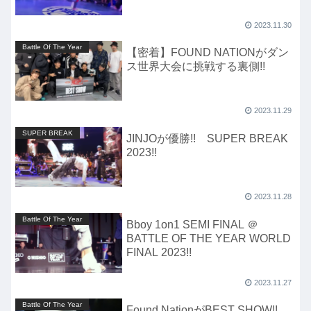
2023.11.30
Battle Of The Year
【密着】FOUND NATIONがダン
ス世界大会に挑戦する裏側!!
2023.11.29
SUPER BREAK
JINJOが優勝!! SUPER BREAK
2023!!
2023.11.28
Battle Of The Year
Bboy 1on1 SEMI FINAL ＠
BATTLE OF THE YEAR WORLD
FINAL 2023!!
2023.11.27
Battle Of The Year
Found NationがBEST SHOW!!