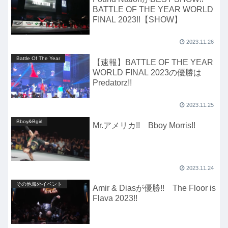
BATTLE OF THE YEAR WORLD
FINAL 2023!!【SHOW】
2023.11.26
Battle Of The Year
【速報】BATTLE OF THE YEAR
WORLD FINAL 2023の優勝は
Predatorz!!
2023.11.25
Bboy&Bgirl
Mr.アメリカ!! Bboy Morris!!
2023.11.24
その他海外イベント
Amir & Diasが優勝!! The Floor is
Flava 2023!!