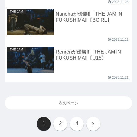
2023.11.23
THE JAM
Nanohaが優勝!! THE JAM IN
FUKUSHIMA!!【BGIRL】
2023.11.22
THE JAM
Renrёnが優勝!! THE JAM IN
FUKUSHIMA!!【U15】
2023.11.21
次のページ
次
1
2
4
へ