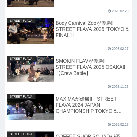
CONTEST】
2026.02.28
STREET FLAVA
Body Carnival Zooが優勝!!
STREET FLAVA 2025 “TOKYO &
FINAL”!!
2026.02.27
STREET FLAVA
SMOKIN FLAVが優勝!!
STREET FLAVA 2025 OSAKA!!
【Crew Battle】
2025.11.25
STREET FLAVA
MAXIMAが優勝!! STREET
FLAVA 2024 JAPAN
CHAMPIONSHIP TOKYO &
FINAL!!【Bgirl 2on2】
2025.02.27
STREET FLAVA
COFFEE SHOP SQUADが優