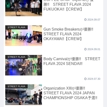
勝!! STREET FLAVA 2024
FUKUOKA!!【CREW】
2024.09.07
STREET FLAVA
Gun Smoke Breakersが優勝!!
STREET FLAVA 2024
OKAYAMA!!【CREW】
2024.09.01
STREET FLAVA
Body Carnivalが優勝!! STREET
FLAVA 2024 SENDAI!!
2024.07.30
STREET FLAVA
Organization XIIIが優勝!!
STREET FLAVA 2024 JAPAN
CHAMPIONSHIP OSAKA予選!!