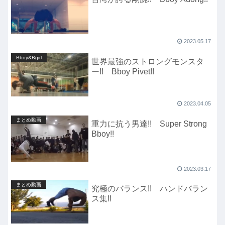
2023.05.17
Bboy&Bgirl
世界最強のストロングモンスタ
ー!! Bboy Pivet!!
2023.04.05
まとめ動画
重力に抗う男達!! Super Strong
Bboy!!
2023.03.17
まとめ動画
究極のバランス!! ハンドバラン
ス集!!