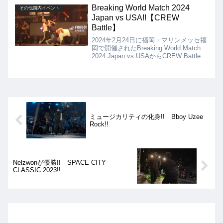
SÜZÜNA、一般の部がyusei となりまし
Breaking World Match 2024
その他国内イベント
た!!
Japan vs USA!!【CREW
Battle】
2024年2月24日に福岡・マリンメッセ福
岡で開催されたBreaking World Match
2024 Japan vs USAからCREW Battleの
動画を紹介。CREW Battleは、両国のメ
ンバーがチームとなって争いましたが、
結果は、日本のCREWが3:2で勝利を収
めました!!
ミュージカリティの化身!! Bboy Uzee
Rock!!
Nelzwonが優勝!! SPACE CITY
CLASSIC 2023!!