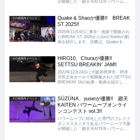
が開催した「廻天 KAITEN パワームー
ブオンラインコンテスト vol.5」の動画
を紹介します。優勝はビギナーの部が
YOSHIYUKI、一般の部がsonoとなりま
Quake & Shaoが優勝!! BREAK
その他国内イベント
した!!
ST 2025!!
2025年11月4日に東京・池袋で開催され
たBREAK ST 2025から2on2 Battleの動
画を紹介します。決勝は、Quake &
Shao vs Shigekix & Tsukkiとなりまし
たが、結果はQuake & Shaoの優勝とな
りました!!
HIRO10、Churaが優勝!!
その他国内イベント
SETTSU BREAKIN’ JAM!!
2022年12月24日に大阪府摂津市、摂津
市民文化ホールで初開催されたSETTSU
BREAKIN' JAの結果・動画を紹介しま
す。コンテンツはオープン部門、ジュニ
ア部門でそれぞれBboy、Bgirlの1on1バ
トルというラインナップです。
SÜZÜNA、yuseiが優勝!! 廻天
その他国内イベント
KAITEN パワームーブオンライ
ンコンテスト vol.3!!
パワームーブに特化した専門のブレイク
ダンススタジオであるパワームーブ大阪
が開催した「廻天 KAITEN パワームー
ブオンラインコンテスト vol.3」の動画
を紹介します。優勝はビギナーの部が