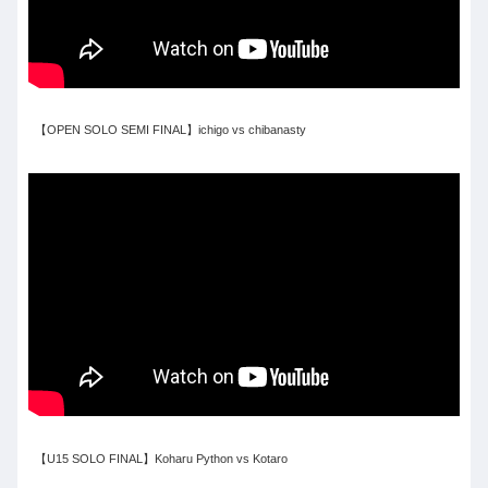
【OPEN SOLO SEMI FINAL】ichigo vs chibanasty
【U15 SOLO FINAL】Koharu Python vs Kotaro