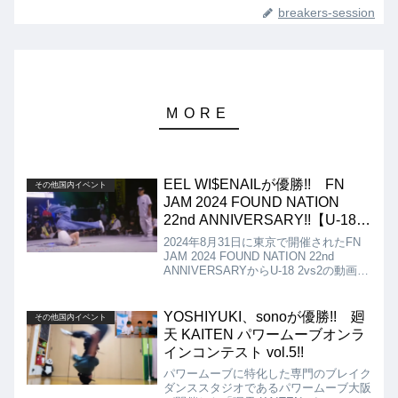
breakers-session
EEL WI$ENAILが優勝!! FN
その他国内イベント
JAM 2024 FOUND NATION
22nd ANNIVERSARY!!【U-18
2vs2】
2024年8月31日に東京で開催されたFN
JAM 2024 FOUND NATION 22nd
ANNIVERSARYからU-18 2vs2の動画を
紹介します。決勝は、WATO & Lli kong
vs EEL WI$ENAIL（knuckle & $ena）
となりましたが、結果は、EEL
YOSHIYUKI、sonoが優勝!! 廻
その他国内イベント
WI$ENAIL（knuckle & $ena）が優勝と
天 KAITEN パワームーブオンラ
なりました!!
インコンテスト vol.5!!
パワームーブに特化した専門のブレイク
ダンススタジオであるパワームーブ大阪