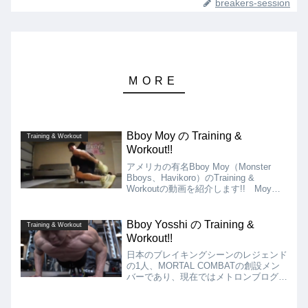
breakers-session
Bboy Moy の Training &
Training & Workout
Workout!!
アメリカの有名Bboy Moy（Monster
Bboys、Havikoro）のTraining &
Workoutの動画を紹介します!! Moyの
TrainingやWorkoutは、ダンベルやバー
ベルを使った筋力トレーニングを中心に
行っている様子が窺えます!!
Bboy Yosshi の Training &
Training & Workout
Workout!!
日本のブレイキングシーンのレジェンド
の1人、MORTAL COMBATの創設メン
バーであり、現在ではメトロンブログと
しても有名なBboy YosshiのTraining &
Workoutの動画を紹介します!!