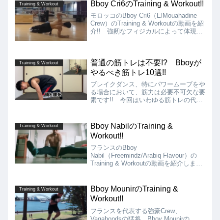
Bboy Cri6のTraining & Workout!!
Training & Workout
モロッコのBboy Cri6（ElMouahadine
Crew）のTraining & Workoutの動画を紹
介!! 強靭なフィジカルによって体現さ
れるハイレベルなパワームーブ、フリー
ズのコンボを得意としているBboyです
が、そんなムーブを可能にしているトレ
普通の筋トレは不要!? Bboyが
ーニングの一端が、この動画から見て取
Training & Workout
れます!!
やるべき筋トレ10選!!
ブレイクダンス、特にパワームーブをや
る場合において、筋力は必要不可欠な要
素です!! 今回はいわゆる筋トレの代表
格である通常の「腕立て伏せ」「腹筋」
「背筋」などとは違うBboyのパワーム
ーブの動きに必要な筋肉を効率的に鍛え
Bboy NabilのTraining &
Training & Workout
ることができる、Bboyがやるべき筋ト
Workout!!
レ10選を教えている動画を紹介します!!
フランスのBboy
Nabil（Freemindz/Arabiq Flavour）の
Training & Workoutの動画を紹介しま
す!! Nabilは、Freemindz/Arabiq
FlavourをレペゼンするBboyで、キュー
ジカリティの高い、キレのあるスタイル
Bboy MounirのTraining &
Training & Workout
を強みとしています!!
Workout!!
フランスを代表する強豪Crew、
Vagabondsの猛将、Bboy Mounirの