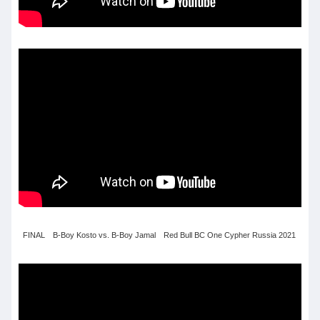
FINAL B-Boy Kosto vs. B-Boy Jamal Red Bull BC One Cypher Russia 2021