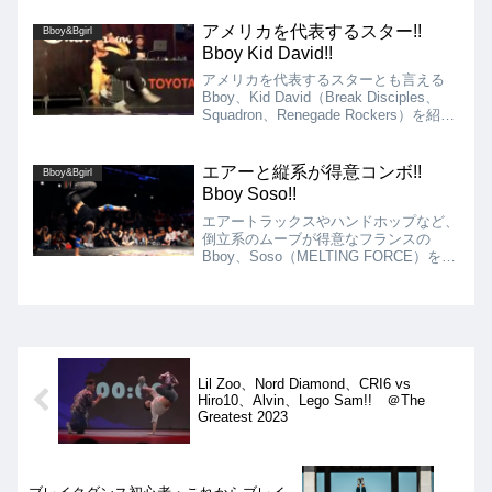
追求してきたことが見て取れます。彼に
影響を受けたスタイラーも多いことも納
アメリカを代表するスター!!
Bboy&Bgirl
得。
Bboy Kid David!!
アメリカを代表するスターとも言える
Bboy、Kid David（Break Disciples、
Squadron、Renegade Rockers）を紹
介!! アメリカのレジェンドBboyの1人
で、映画やドラマなど様々なメディアに
も出演し、活躍しています!!
エアーと縦系が得意コンボ!!
Bboy&Bgirl
Bboy Soso!!
エアートラックスやハンドホップなど、
倒立系のムーブが得意なフランスの
Bboy、Soso（MELTING FORCE）を紹
介!! MELTING FORCEと言えば、
Sosoのイメージを持つ人も多いのでは
ないでしょうか!! 身体能力の高さ、体
のバネの強さなどが伝わってきます!!
Lil Zoo、Nord Diamond、CRI6 vs
Hiro10、Alvin、Lego Sam!! ＠The
Greatest 2023