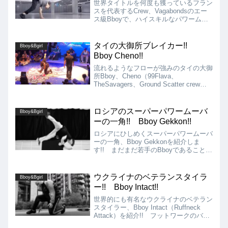
世界タイトルを何度も獲っているフラン
スを代表するCrew、Vagabondsのエー
ス級Bboyで、ハイスキルなパワームー
ブを取り入れたムーブが特徴的です!!
パワームーブ以外のフットワークもカッ
コいいです!!
タイの大御所ブレイカー!!
Bboy&Bgirl
Bboy Cheno!!
流れるようなフローが強みのタイの大御
所Bboy、Cheno（99Flava、
TheSavagers、Ground Scatter crew）
を紹介します!! Chenoは、1999年から
ブレイキンを始め、タイのブレイキンシ
ーンを牽引してきたBboyです!! 国内で
ロシアのスーパーパワームーバ
Bboy&Bgirl
は圧倒的な強さを見せ、国際的なバトル
ーの一角!! Bboy Gekkon!!
でも活躍しています!!
ロシアにひしめくスーパーパワームーバ
ーの一角、Bboy Gekkonを紹介しま
す!! まだまだ若手のBboyであることか
ら今後の成長も十分に見込めます!! ハ
イスキル大国のロシアが生んだスーパー
パワームーバーの実力をぜひご覧くださ
ウクライナのベテランスタイラ
Bboy&Bgirl
い!!
ー!! Bboy Intact!!
世界的にも有名なウクライナのベテラン
スタイラー、Bboy Intact（Ruffneck
Attack）を紹介!! フットワークのバリ
エーションが非常に多く、長年に渡って