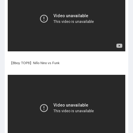
【Bboy TOP8】Niño Nino vs Funk