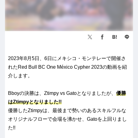
2023年8月5日、6日にメキシコ・モンテレーで開催さ
れたRed Bull BC One México Cypher 2023の動画を紹
介します。
Bboyの決勝は、Ztimpy vs Gatoとなりましたが、
優勝
はZtimpyとなりました!!
優勝したZtimpyは、最後まで勢いのあるスキルフルな
オリジナルフローで会場を沸かせ、Gatoを上回りまし
た!!