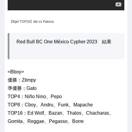
【Bgirl TOP16】Ale vs Paloma
Red Bull BC One México Cypher 2023 結果
<Bboy>
優勝：Ztimpy
準優勝：Gato
TOP4：Niño Nino、Pepo
TOP8：Cboy、Andru、Funk、Mapache
TOP16：Ed Wolf、Bazan、Thalos、Chacharas、
Gomita、Reggae、Pegasso、Borre