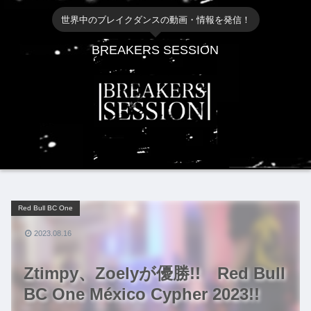
世界中のブレイクダンスの動画・情報を発信！
BREAKERS SESSION
Red Bull BC One
2023.08.16
Ztimpy、Zoelyが優勝!! Red Bull
BC One México Cypher 2023!!