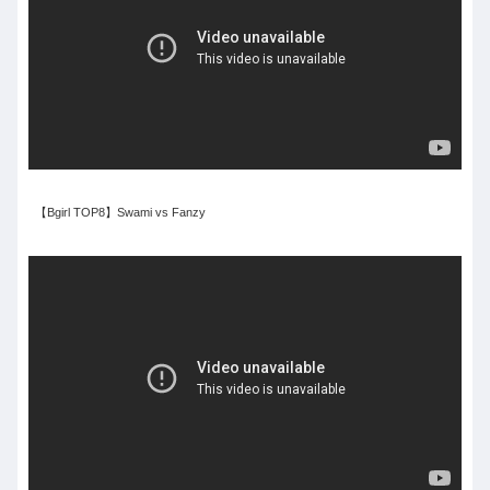
【Bgirl TOP8】Swami vs Fanzy