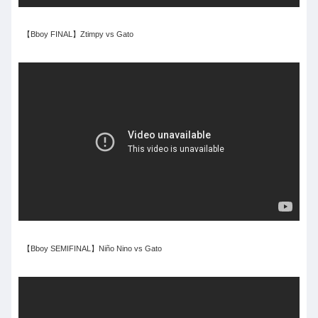
【Bboy FINAL】Ztimpy vs Gato
【Bboy SEMIFINAL】Niño Nino vs Gato