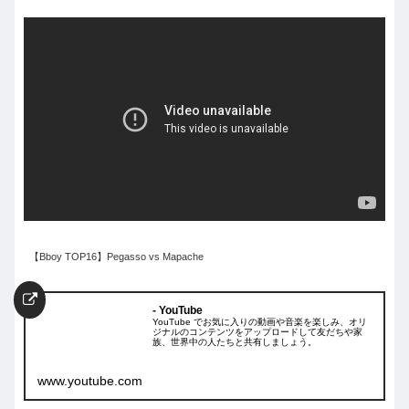
【Bboy TOP16】Pegasso vs Mapache
- YouTube
YouTube でお気に入りの動画や音楽を楽しみ、オリ
ジナルのコンテンツをアップロードして友だちや家
族、世界中の人たちと共有しましょう。
www.youtube.com