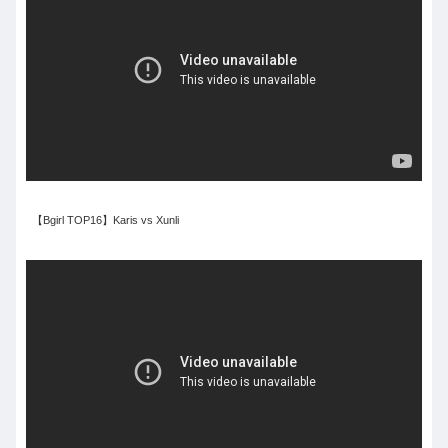
【Bgirl TOP16】Karis vs Xunli