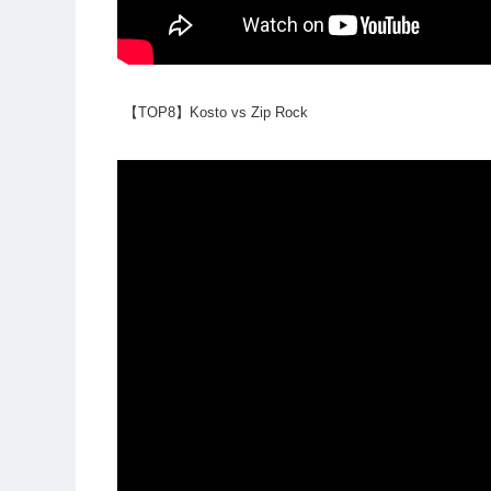
【TOP8】Kosto vs Zip Rock