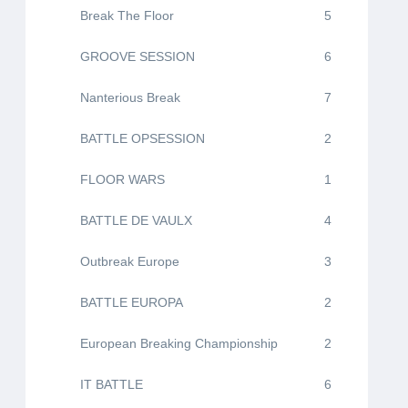
Break The Floor
5
GROOVE SESSION
6
Nanterious Break
7
BATTLE OPSESSION
2
FLOOR WARS
1
BATTLE DE VAULX
4
Outbreak Europe
3
BATTLE EUROPA
2
European Breaking Championship
2
IT BATTLE
6