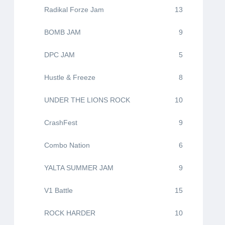
Radikal Forze Jam
13
BOMB JAM
9
DPC JAM
5
Hustle & Freeze
8
UNDER THE LIONS ROCK
10
CrashFest
9
Combo Nation
6
YALTA SUMMER JAM
9
V1 Battle
15
ROCK HARDER
10