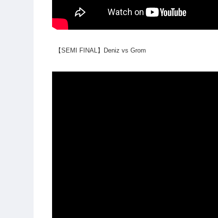
【SEMI FINAL】Deniz vs Grom