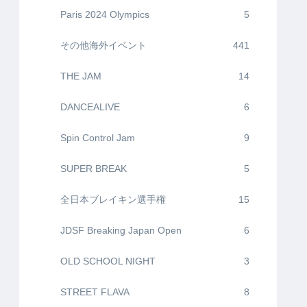
Paris 2024 Olympics
5
その他海外イベント
441
THE JAM
14
DANCEALIVE
6
Spin Control Jam
9
SUPER BREAK
5
全日本ブレイキン選手権
15
JDSF Breaking Japan Open
6
OLD SCHOOL NIGHT
3
STREET FLAVA
8