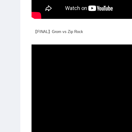
【FINAL】Grom vs Zip Rock