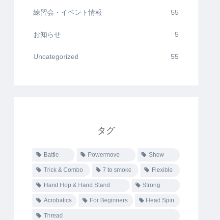
練習会・イベント情報
55
お知らせ
5
Uncategorized
55
タグ
Battle
Powermove
Show
Trick & Combo
7 to smoke
Flexible
Hand Hop & Hand Stand
Strong
Acrobatics
For Beginners
Head Spin
Thread