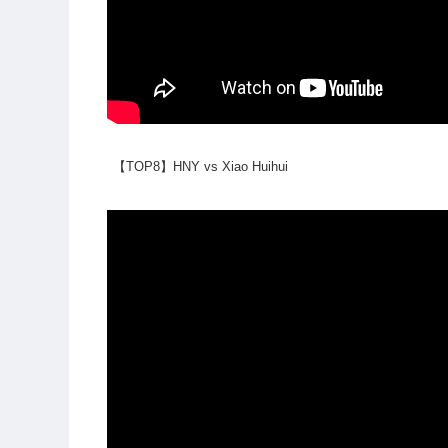
【TOP8】HNY vs Xiao Huihui