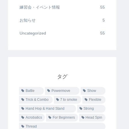
練習会・イベント情報
55
お知らせ
5
Uncategorized
55
タグ
Battle
Powermove
Show
Trick & Combo
7 to smoke
Flexible
Hand Hop & Hand Stand
Strong
Acrobatics
For Beginners
Head Spin
Thread