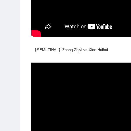
【SEMI FINAL】Zhang Zhiyi vs Xiao Huihui