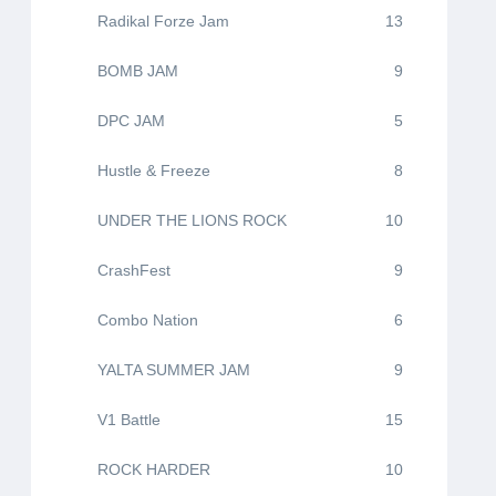
Radikal Forze Jam
13
BOMB JAM
9
DPC JAM
5
Hustle & Freeze
8
UNDER THE LIONS ROCK
10
CrashFest
9
Combo Nation
6
YALTA SUMMER JAM
9
V1 Battle
15
ROCK HARDER
10