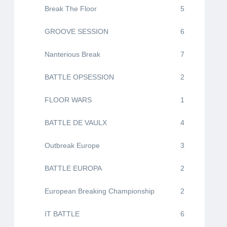
Break The Floor
5
GROOVE SESSION
6
Nanterious Break
7
BATTLE OPSESSION
2
FLOOR WARS
1
BATTLE DE VAULX
4
Outbreak Europe
3
BATTLE EUROPA
2
European Breaking Championship
2
IT BATTLE
6