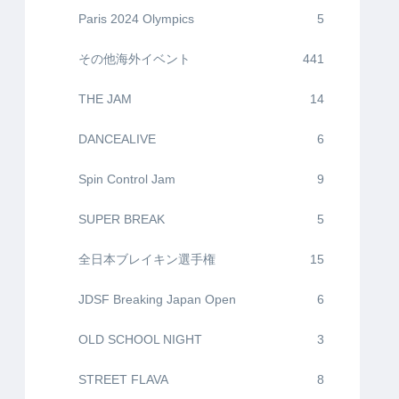
Paris 2024 Olympics
5
その他海外イベント
441
THE JAM
14
DANCEALIVE
6
Spin Control Jam
9
SUPER BREAK
5
全日本ブレイキン選手権
15
JDSF Breaking Japan Open
6
OLD SCHOOL NIGHT
3
STREET FLAVA
8