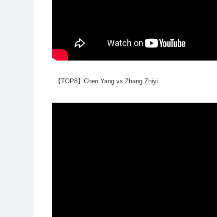
【TOP8】Chen Yang vs Zhang Zhiyi