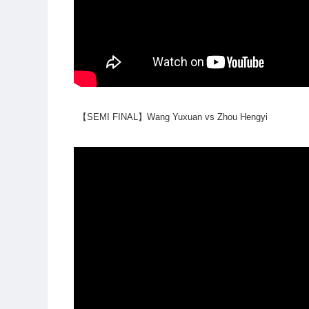
【SEMI FINAL】Wang Yuxuan vs Zhou Hengyi