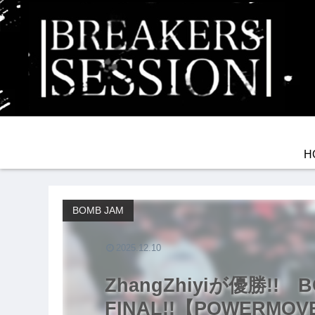
H
BOMB JAM
2025.12.10
ZhangZhiyiが優勝!! B
FINAL!!【POWERMOV