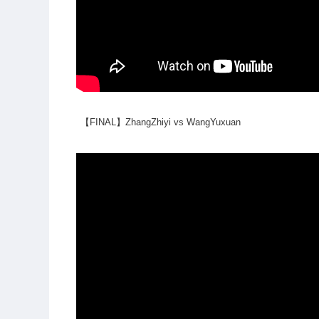
【FINAL】ZhangZhiyi vs WangYuxuan