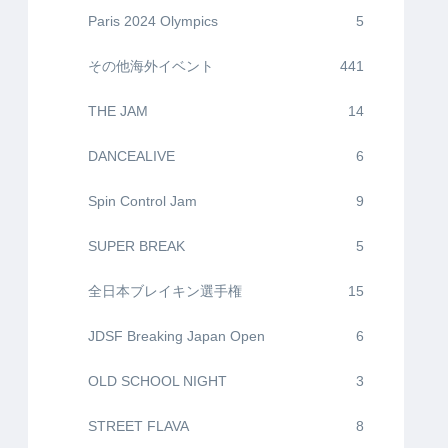
Paris 2024 Olympics
5
その他海外イベント
441
THE JAM
14
DANCEALIVE
6
Spin Control Jam
9
SUPER BREAK
5
全日本ブレイキン選手権
15
JDSF Breaking Japan Open
6
OLD SCHOOL NIGHT
3
STREET FLAVA
8