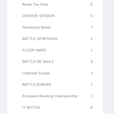
Break The Floor
5
GROOVE SESSION
6
Nanterious Break
7
BATTLE OPSESSION
2
FLOOR WARS
1
BATTLE DE VAULX
4
Outbreak Europe
3
BATTLE EUROPA
2
European Breaking Championship
2
IT BATTLE
6