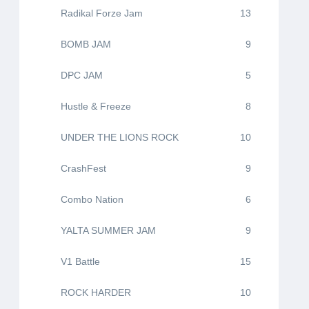
Radikal Forze Jam
13
BOMB JAM
9
DPC JAM
5
Hustle & Freeze
8
UNDER THE LIONS ROCK
10
CrashFest
9
Combo Nation
6
YALTA SUMMER JAM
9
V1 Battle
15
ROCK HARDER
10