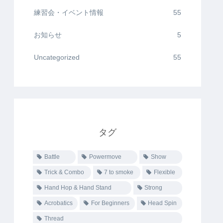
練習会・イベント情報
55
お知らせ
5
Uncategorized
55
タグ
Battle
Powermove
Show
Trick & Combo
7 to smoke
Flexible
Hand Hop & Hand Stand
Strong
Acrobatics
For Beginners
Head Spin
Thread