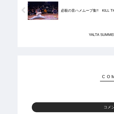
必殺の音ハメムーブ集!! KILL THE B
YALTA SUMME
コメ