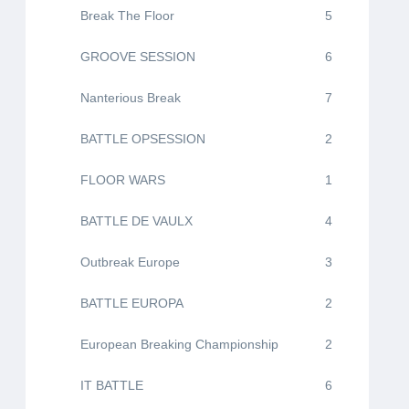
Break The Floor
5
GROOVE SESSION
6
Nanterious Break
7
BATTLE OPSESSION
2
FLOOR WARS
1
BATTLE DE VAULX
4
Outbreak Europe
3
BATTLE EUROPA
2
European Breaking Championship
2
IT BATTLE
6