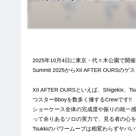
2025年10月4日に東京・代々木公園で開催
Summit 2025からXII AFTER O
XII AFTER OURSといえば、Shigeki
つスターBboyを数多く擁するCrewです!!
ショーケース全体の完成度や振りの統一
って余りあるソロの実力で、見る者の心を
Tsukkiのパワームーブは相変わらずヤバい