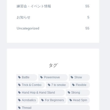
練習会・イベント情報
55
お知らせ
5
Uncategorized
55
タグ
Battle
Powermove
Show
Trick & Combo
7 to smoke
Flexible
Hand Hop & Hand Stand
Strong
Acrobatics
For Beginners
Head Spin
Thread