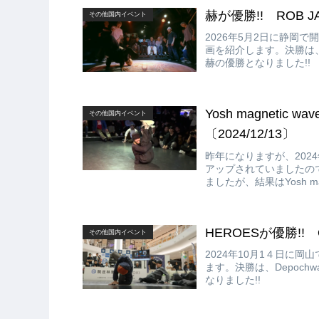
赫が優勝!! ROB JAM
その他国内イベント
2026年5月2日に静岡で開催され
画を紹介します。決勝は、赫 v
赫の優勝となりました!!
Yosh magnetic wa
その他国内イベント
〔2024/12/13〕
昨年になりますが、2024年
アップされていましたので紹介し
ましたが、結果はYosh ma
HEROESが優勝!! O
その他国内イベント
2024年10月1４日に岡山
ます。決勝は、Depochw
なりました!!