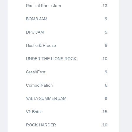
Radikal Forze Jam
13
BOMB JAM
9
DPC JAM
5
Hustle & Freeze
8
UNDER THE LIONS ROCK
10
CrashFest
9
Combo Nation
6
YALTA SUMMER JAM
9
V1 Battle
15
ROCK HARDER
10