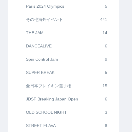
Paris 2024 Olympics
5
その他海外イベント
441
THE JAM
14
DANCEALIVE
6
Spin Control Jam
9
SUPER BREAK
5
全日本ブレイキン選手権
15
JDSF Breaking Japan Open
6
OLD SCHOOL NIGHT
3
STREET FLAVA
8