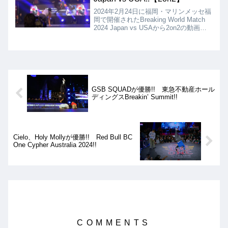
2024年2月24日に福岡・マリンメッセ福
岡で開催されたBreaking World Match
2024 Japan vs USAから2on2の動画を
紹介。Shigekix/AMI vs Victor/Logistxと
いう、Bboy、BgirlともにRed Bull BC
One All Starsのペア同士でのバトル!!
GSB SQUADが優勝!! 東急不動産ホール
ディングスBreakin’ Summit!!
Cielo、Holy Mollyが優勝!! Red Bull BC
One Cypher Australia 2024!!