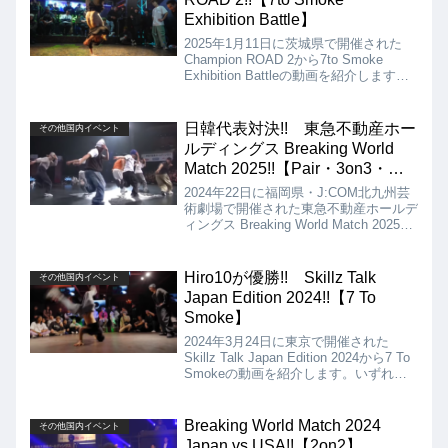
Exhibition Battle】
2025年1月11日に茨城県で開催された
Champion ROAD 2から7to Smoke
Exhibition Battleの動画を紹介します。
実力の確かなメンツによって激しい戦い
が繰り広げられましたが、結果は世界ト
ップレベルの実力を見せつけたTSUKKI
日韓代表対決!! 東急不動産ホー
その他国内イベント
の優勝となりました!!
ルディングス Breaking World
Match 2025!!【Pair・3on3・
Crew】
2024年22日に福岡県・J:COM北九州芸
術劇場で開催された東急不動産ホールデ
ィングス Breaking World Match 2025か
らPair、3on3、Crewバトルの動画を紹
介します。Pair、3on3、Crewは、すべ
て日本の勝利という喜ばしい結果に終わ
Hiro10が優勝!! Skillz Talk
その他国内イベント
りました!!
Japan Edition 2024!!【7 To
Smoke】
2024年3月24日に東京で開催された
Skillz Talk Japan Edition 2024から7 To
Smokeの動画を紹介します。いずれも
腕に覚えのある間違いない実力者8名が
顔を並べました!! ハイレベルな激戦を
制し、見事優勝に輝いたのはBboy
Breaking World Match 2024
その他国内イベント
Hiro10でした!!
Japan vs USA!!【2on2】