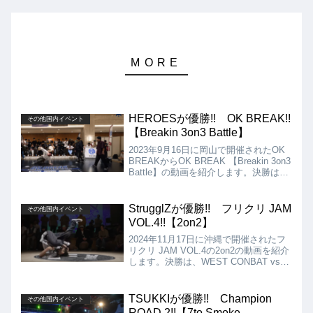
HEROESが優勝!! OK BREAK!!
その他国内イベント
【Breakin 3on3 Battle】
2023年9月16日に岡山で開催されたOK
BREAKからOK BREAK 【Breakin 3on3
Battle】の動画を紹介します。決勝は、
Artistreet vs HEROESとなりましたが、
結果は、HEROESの優勝となりました!!
StrugglZが優勝!! フリクリ JAM
その他国内イベント
VOL.4!!【2on2】
2024年11月17日に沖縄で開催されたフ
リクリ JAM VOL.4の2on2の動画を紹介
します。決勝は、WEST CONBAT vs
StrugglZとなりましたが、結果は、
StrugglZが優勝となりました!!
TSUKKIが優勝!! Champion
その他国内イベント
ROAD 2!!【7to Smoke