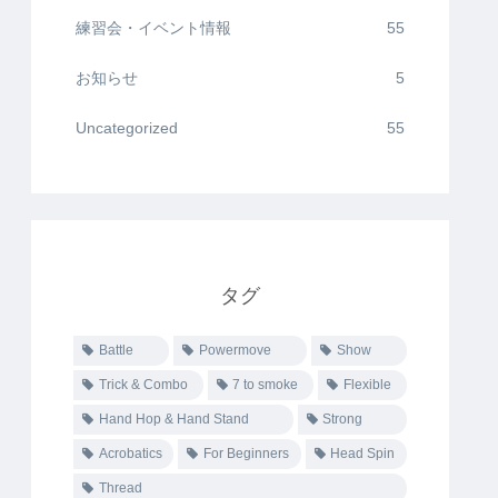
練習会・イベント情報
55
お知らせ
5
Uncategorized
55
タグ
Battle
Powermove
Show
Trick & Combo
7 to smoke
Flexible
Hand Hop & Hand Stand
Strong
Acrobatics
For Beginners
Head Spin
Thread