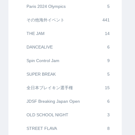
Paris 2024 Olympics
5
その他海外イベント
441
THE JAM
14
DANCEALIVE
6
Spin Control Jam
9
SUPER BREAK
5
全日本ブレイキン選手権
15
JDSF Breaking Japan Open
6
OLD SCHOOL NIGHT
3
STREET FLAVA
8