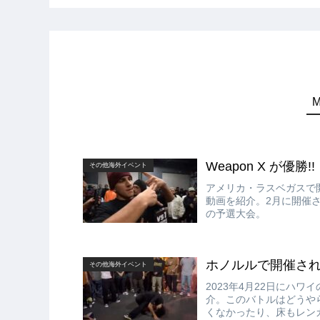
Weapon X が優勝!! S
その他海外イベント
アメリカ・ラスベガスで開催され
動画を紹介。2月に開催されるSpace
の予選大会。
ホノルルで開催されたBrick
その他海外イベント
2023年4月22日にハワイのホ
介。このバトルはどうや
くなかったり、床もレン