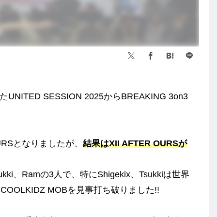
TED SESSION 2025からBREAKING 3on3
R OURSとなりましたが、
結果はXII AFTER OURSが
sukki、Ramの3人で、特にShigekix、Tsukkiは世界
OLKIDZ MOBを見事打ち破りました!!