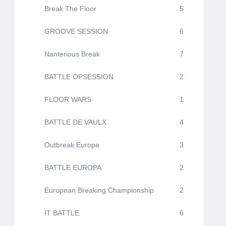
Break The Floor
5
GROOVE SESSION
6
Nanterious Break
7
BATTLE OPSESSION
2
FLOOR WARS
1
BATTLE DE VAULX
4
Outbreak Europe
3
BATTLE EUROPA
2
European Breaking Championship
2
IT BATTLE
6