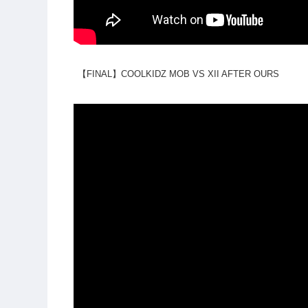
【FINAL】COOLKIDZ MOB VS XII AFTER OURS