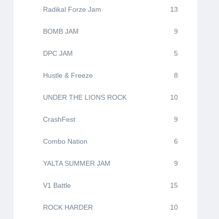
Radikal Forze Jam
13
BOMB JAM
9
DPC JAM
5
Hustle & Freeze
8
UNDER THE LIONS ROCK
10
CrashFest
9
Combo Nation
6
YALTA SUMMER JAM
9
V1 Battle
15
ROCK HARDER
10