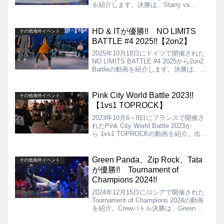
を紹介します。決勝は、Starry vs
Freshbellaとなりましたが、結果は、
Starryが優勝となりました!!
HD & ITが優勝!! NO LIMITS
その他海外イベント
BATTLE #4 2025!!【2on2】
2025年10月18日にドイツで開催された
NO LIMITS BATTLE #4 2025から2on2
Battleの動画を紹介します。決勝は、
Que Sepa & DullArt vs HD & ITとなり
ましたが、結果はHD & ITの優勝となり
ました!!
Pink City World Battle 2023!!
その他海外イベント
【1vs1 TOPROCK】
2023年10月6～8日にフランスで開催さ
れたPink City World Battle 2023か
ら 1vs1 TOPROCKの動画を紹介。出場
Bboyは、Bmash（ベネズエラ）、
Nabil（フランス）、Youtee（日本）、
Kley（ブラジル）の4名の総当たりバト
Green Panda、Zip Rock、Tata
その他海外イベント
ルです。
が優勝!! Tournament of
Champions 2024!!
2024年12月15日にロシアで開催された
Tournament of Champions 2024の動画
を紹介。Crewバトル決勝は、Green
Panda vs Original People、Bboy決勝