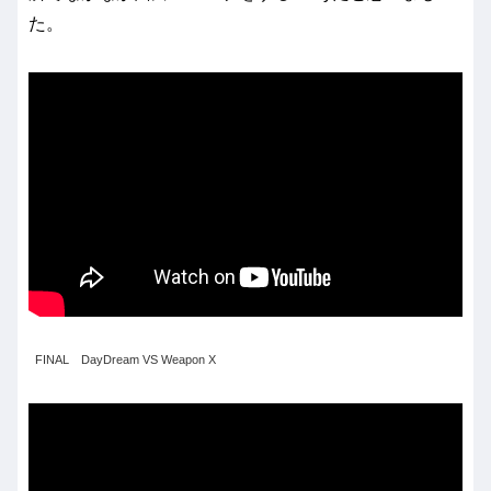
た。
FINAL DayDream VS Weapon X