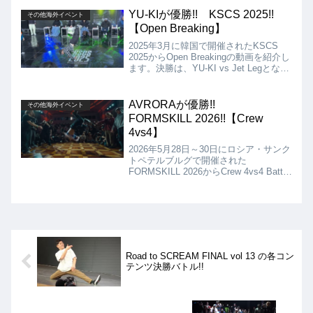
は、Deniz vs Zip Rock、Bgirl決勝は、
Tata vs Vaviとなりましたが、結果は、
YU-KIが優勝!! KSCS 2025!!
その他海外イベント
Green Panda、Zip Rock、Tataが優勝!!
【Open Breaking】
2025年3月に韓国で開催されたKSCS
2025からOpen Breakingの動画を紹介し
ます。決勝は、YU-KI vs Jet Legとなり
ましたが、結果はYU-KIの優勝となりま
した!!
AVRORAが優勝!!
その他海外イベント
FORMSKILL 2026!!【Crew
4vs4】
2026年5月28日～30日にロシア・サンク
トペテルブルグで開催された
FORMSKILL 2026からCrew 4vs4 Battle
の動画を紹介します。決勝は、
AVRORA vs NUTHIN BUT SELENAと
なりましたが、結果はAVRORAの優勝
となりました!!
Road to SCREAM FINAL vol 13 の各コン
テンツ決勝バトル!!