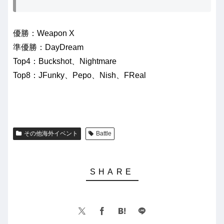
優勝：Weapon X
準優勝：DayDream
Top4：Buckshot、Nightmare
Top8：JFunky、Pepo、Nish、FReal
その他海外イベント
Battle