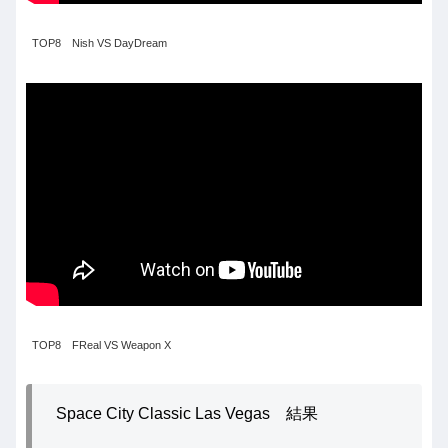
TOP8 Nish VS DayDream
TOP8 FReal VS Weapon X
Space City Classic Las Vegas 結果