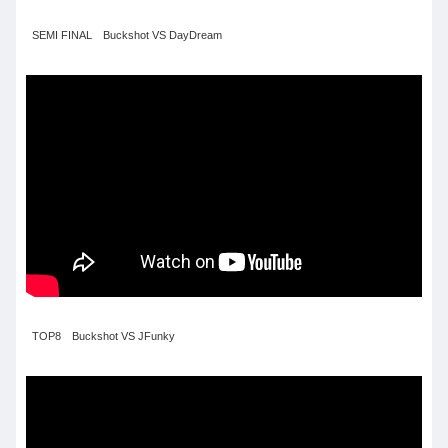
SEMI FINAL Buckshot VS DayDream
TOP8 Buckshot VS JFunky