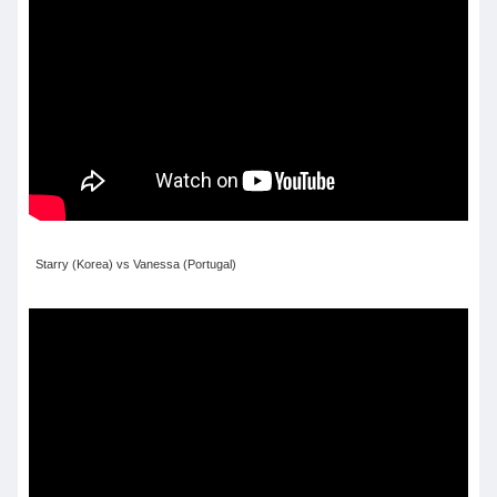
Starry (Korea) vs Vanessa (Portugal)