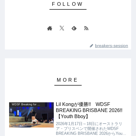
breakers-session
Lil Kongが優勝!! WDSF
WDSF Breaking for Gold
BREAKING BRISBANE 2026!!
【Youth Bboy】
2026年1月17日～18日にオーストラリ
ア・ブリスベンで開催されたWDSF
BREAKING BRISBANE 2026からYouth