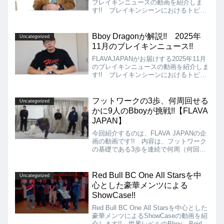
ブレイキンニュースの動画を紹介しま
す!! ブレイキンシーンにおけるトピッ
クやバトルの結果などをお届けしていま
す!! こちらを見るだけで、ブレイクダ
ンス界の主要な出来事がわかるようにな
Bboy Dragonが解説!! 2025年
Uncategorized
るのではないでしょうか!!
11月のブレイキンニュース!!
FLAVAJAPANがお届けする2025年11月
のブレイキンニュースの動画を紹介しま
す!! ブレイキンシーンにおけるトピッ
クやバトルの結果などをお届けしていま
す!! こちらを見るだけで、ブレイクダ
ンス界の主要な出来事がわかるようにな
フットワークの3歩、何周回せる
Uncategorized
るのではないでしょうか!!
かに9人のBboyが挑戦!!【FLAVA
JAPAN】
今回紹介するのは、FLAVA JAPANの企
画の動画です!! 内容は、フットワーク
の基礎である3歩を連続で何周（何回）
回せるかに9人のBboyが挑戦するという
もの!! 結果は、リルピンシャーが52周
（回）で勝利となりました!!
Red Bull BC One All Starsを中
Uncategorized
心とした豪華メンツによる
ShowCase!!
Red Bull BC One All Starsを中心とした
豪華メンツによるShowCaseの動画を紹
介します!! 世界レベルのBboy、Bgirlだ