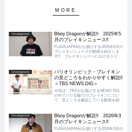
Bboy Dragonが解説!! 2025年5
Uncategorized
月のブレイキンニュース!!
FLAVAJAPANがお届けする2025年5月の
ブレイキンニュースの動画を紹介しま
す!! ブレイキンシーンにおけるトピッ
クやバトルの結果などをお届けしていま
す!! こちらを見るだけで、ブレイクダ
ンス界の主要な出来事がわかるようにな
パリオリンピック・ブレイキン
Uncategorized
るのではないでしょうか!!
の見どころをわかりやすく解説!!
＜TBS NEWS DIG＞
今回は、TBSがお届けするNEWS DIG
の中でパリ五輪でのブレイキンについ
て、見どころを解説している動画を紹介
します!! パリオリンピックの開幕が近
づき、キー局でもブレイキンについて
続々と取り上げてくれているため、一般
Bboy Dragonが解説!! 2026年3
Uncategorized
人への認知も着実に広がっているのでは
月のブレイキンニュース!!
ないでしょうか!!
FLAVAJAPANがお届けする2026年3月の