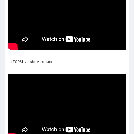
【TOP8】yu_shin vs ko-taro