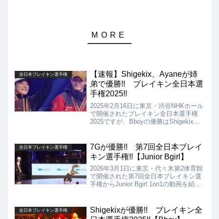
【速報】Shigekix、Ayaneが姉
全日本ブレイキン選手権
弟で優勝!! ブレイキン全日本選
手権2025!!
2025年2月16日に東京・渋谷NHKホール
で開催されたブレイキン全日本選手権
2025ですが、Bboyの優勝はShigekix（2
年ぶり4回目の優勝）、Bgirlの優勝は
Ayane（5年ぶり2回目の優勝）となりま
した!!
7Gが優勝!! 第7回全日本ブレイ
全日本ブレイキン選手権
キン選手権!!【Junior Bgirl】
2026年3月1日に東京・代々木第2体育館
で開催された第7回全日本ブレイキン選
手権からJunior Bgirl 1on1の動画を紹介
します。決勝は、Haru vs 7Gとなりま
したが、結果は7Gの優勝となりました!!
Shigekixが優勝!! ブレイキン全
全日本ブレイキン選手権