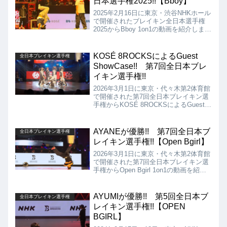
日本選手権2025!!【Bboy】
2025年2月16日に東京・渋谷NHKホール
で開催されたブレイキン全日本選手権
2025からBboy 1on1の動画を紹介しま
す。決勝は、Shigekix vs ISSINとなり
ましたが、結果はShigekixの優勝となり
ました!! スタイルの好みは人によって
KOSÉ 8ROCKSによるGuest
全日本ブレイキン選手権
分かれるかとは思いますが、どちらも日
ShowCase!! 第7回全日本ブレ
本の宝ですね!!
イキン選手権!!
2026年3月1日に東京・代々木第2体育館
で開催された第7回全日本ブレイキン選
手権からKOSÉ 8ROCKSによるGuest
ShowCaseの動画を紹介します。出場メ
ンバーは、Youtee、Ren、Taichi、
2goo、Tetsu、Reimi、Shuvanの7名!!
AYANEが優勝!! 第7回全日本ブ
全日本ブレイキン選手権
レイキン選手権!!【Open Bgirl】
2026年3月1日に東京・代々木第2体育館
で開催された第7回全日本ブレイキン選
手権からOpen Bgirl 1on1の動画を紹介
します。決勝は、ayumi vs AYANEとな
りましたが、結果はAYANEの優勝とな
りました!!
AYUMIが優勝!! 第5回全日本ブ
全日本ブレイキン選手権
レイキン選手権!!【OPEN
BGIRL】