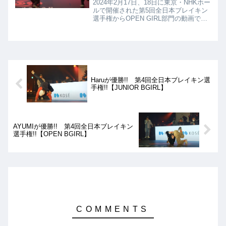
2024年2月17日、18日に東京・NHKホー
ルで開催された第5回全日本ブレイキン
選手権からOPEN GIRL部門の動画で
す。決勝は、AYUMI vs AYANEとなり
ましたが、結果は、AYUMIが優勝を掴
みました!!
Haruが優勝!! 第4回全日本ブレイキン選
手権!!【JUNIOR BGIRL】
AYUMIが優勝!! 第4回全日本ブレイキン
選手権!!【OPEN BGIRL】