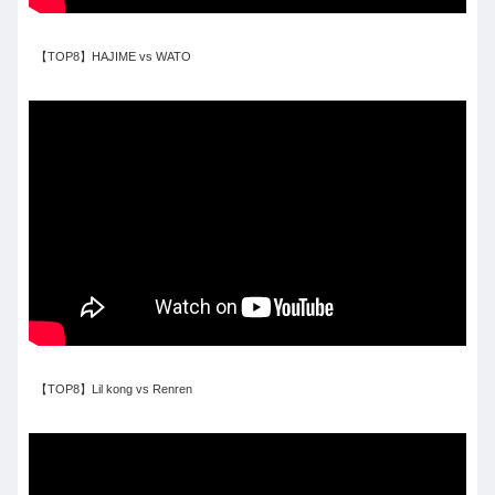
【TOP8】HAJIME vs WATO
【TOP8】Lil kong vs Renren