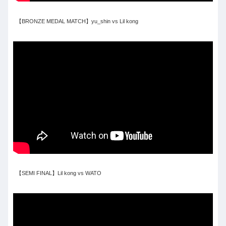
【BRONZE MEDAL MATCH】yu_shin vs Lil kong
【SEMI FINAL】Lil kong vs WATO