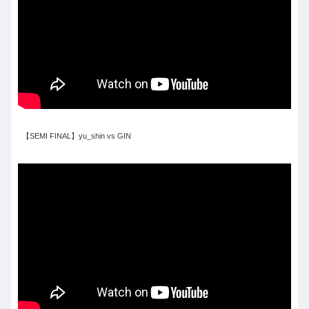
【SEMI FINAL】yu_shin vs GIN