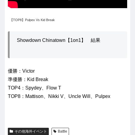
【TOP8】Pulpex Vs Kid Break
Showdown Chinatown【1on1】 結果
優勝：Victor
準優勝：Kid Break
TOP4：Spydey、Flow T
TOP8：Mattison、Nikki V、Uncle Will、Pulpex
その他海外イベント
Battle