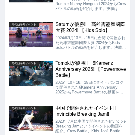
Rumble Nizhny Novgorod 2024からCrew
バトルの動画を紹介します。決勝は、
Outstanding vs One Peace Yesとなり
ましたが、結果は、5：1でOutstanding
が優勝となりました!!
Saturnが優勝!! 高雄霹靂舞國際
その他海外イベント
大賽 2024!!【Kids Solo】
2024年9月13日～15日に台湾で開催され
た高雄霹靂舞國際大賽 2024からKids
Soloバトルの動画を紹介します。決勝
は、Saturn vs Orionとなりましたが、結
果は、Saturnが3：0のストレート勝ちで
優勝となりました!!
Tomokiが優勝!! 6Kamenz
その他海外イベント
Anniversary 2025!!【Powermove
Battle】
2025年10月18、19日にタイ・バンコク
で開催された6Kamenz Anniversary
2025からPowermove Battleの動画を紹
介します。決勝は、Tomoki vs Thirty
Nukとなりましたが、結果はTomokiの優
勝となりました!!
中国で開催されたイベント!!
その他海外イベント
Invincible Breaking Jam!!
2023年7月に中国で開催されたInvincible
Breaking Jamというイベントの動画を
紹介。Crew Battle、Kids 1on1 Battle、