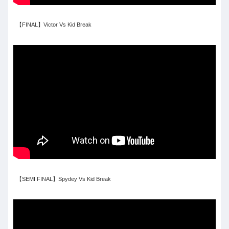
【FINAL】Victor Vs Kid Break
【SEMI FINAL】Spydey Vs Kid Break