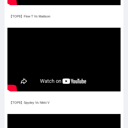
【TOP8】Flow T Vs Mattison
【TOP8】Spydey Vs Nikki V