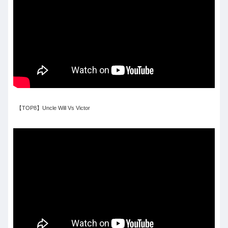
【TOP8】Uncle Will Vs Victor