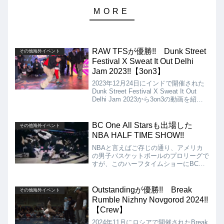
RAW TFSが優勝!! Dunk Street
その他海外イベント
Festival X Sweat It Out Delhi
Jam 2023!!【3on3】
2023年12月24日にインドで開催された
Dunk Street Festival X Sweat It Out
Delhi Jam 2023から3on3の動画を紹介
します。決勝は、RAW TFS VS T.C.S.
となりましたが、優勝はRAW TFSとな
りました!!
BC One All Starsも出場した
その他海外イベント
NBA HALF TIME SHOW!!
NBAと言えばご存じの通り、アメリカ
の男子バスケットボールのプロリーグで
すが、このハーフタイムショーにBC
One All StarsとTeam Hypeが出場し、
会場を盛り上げてくれました!!
Outstandingが優勝!! Break
その他海外イベント
Rumble Nizhny Novgorod 2024!!
【Crew】
2024年11月にロシアで開催されたBreak