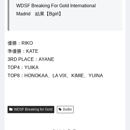
WDSF Breaking For Gold International
Madrid 結果【Bgirl】
優勝：RIKO
準優勝：KATE
3RD PLACE：AYANE
TOP4：YUIKA
TOP8：HONOKAA、LA VIX、KIMIE、YUINA
WDSF Breaking for Gold
Battle