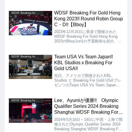
WDSF Breaking For Gold Hong
WDSF Breaking for Gold
Kong 2023!! Round Robin Group
C・D!!【Bboy】
2023年12月16日に香港で開催された
WDSF Breaking For Gold Hong Kong
2023のBboy1on1の予選動画を紹介。
Group Cは、Cis、Issin、Mass、
Sheku。Group Dは、Khalil、Xak、
Quake、Raptor。
Team USA Vs Team Japan!!
WDSF Breaking for Gold
KBL Studios x Breaking For
Gold USA!!
先日、アメリカで開催されたKBL
Studios と Breaking For Gold USAプレ
ゼンツのTeam USA Vs Team Japanの
エキシビジョンバトルの動画を紹介しま
す!! エキシビジョンなので勝敗はつい
ていませんが、あなたがジャッジならど
Lee、Ayumiが優勝!! Olympic
WDSF Breaking for Gold
ちらに挙げてたでしょうか？
Qualifier Series 2024 Breaking
‎Shanghai WDSF Breaking For
Gold!!
2024年5月16日～19日に中国・上海で開
催されたOlympic Qualifier Series 2024
Breaking ‎Shanghai WDSF Breaking For