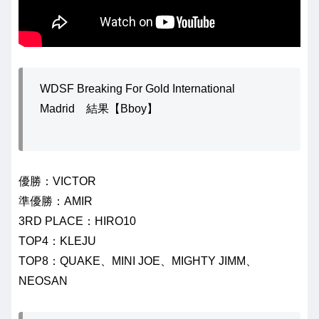
WDSF Breaking For Gold International
Madrid 結果【Bboy】
優勝：VICTOR
準優勝：AMIR
3RD PLACE：HIRO10
TOP4：KLEJU
TOP8：QUAKE、MINI JOE、MIGHTY JIMM、
NEOSAN