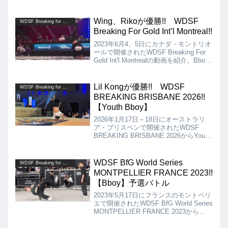
Goldの動画を紹介。Bboyの決勝はLithe-
ing VS Lee、Bgirlの決勝はAmi vs
Ayumiとなりましたが、結果はLee、
Wing、Rikoが優勝!! WDSF
WDSF Breaking for Gold
Ayumiの優勝となりました!!
Breaking For Gold Int’l Montreal!!
2023年6月4、5日にカナダ・モントリオ
ールで開催されたWDSF Breaking For
Gold Int'l Montrealの動画を紹介。Bboy
はWingが優勝、Bgirlは、日本のRikoが
見事優勝しました!!
Lil Kongが優勝!! WDSF
WDSF Breaking for Gold
BREAKING BRISBANE 2026!!
【Youth Bboy】
2026年1月17日～18日にオーストラリ
ア・ブリスベンで開催されたWDSF
BREAKING BRISBANE 2026からYouth
Bboyの動画を紹介します。決勝は、
Holy Rain VS Lil Kongとなりましたが、
結果は、Lil Kongが優勝となりました!!
WDSF BfG World Series
WDSF Breaking for Gold
MONTPELLIER FRANCE 2023!!
【Bboy】予選バトル
2023年5月17日にフランスのモントペリ
エで開催されたWDSF BfG World Series
MONTPELLIER FRANCE 2023から
Bboyの予選バトルの動画を紹介。予選
バトルから豪華メンツが揃っていて、予