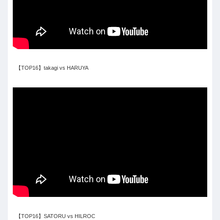
【TOP16】takagi vs HARUYA
【TOP16】SATORU vs HILROC