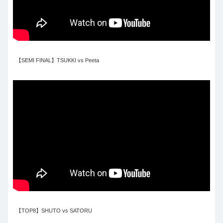
【SEMI FINAL】TSUKKI vs Peeta
【TOP8】SHUTO vs SATORU