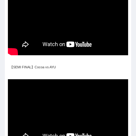
【SEMI FINAL】Cocoa vs AYU