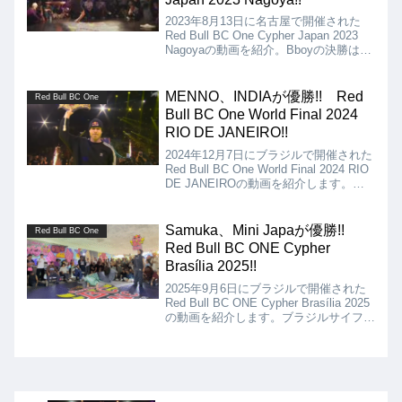
2023年8月13日に名古屋で開催された
Red Bull BC One Cypher Japan 2023
Nagoyaの動画を紹介。Bboyの決勝は
SHOWSKI vs OKEYJOE、Bgirlの決勝
はERi FeNeSiS vs Nanohaとなりまし
た。
MENNO、INDIAが優勝!! Red
Red Bull BC One
Bull BC One World Final 2024
RIO DE JANEIRO!!
2024年12月7日にブラジルで開催された
Red Bull BC One World Final 2024 RIO
DE JANEIROの動画を紹介します。
Bboyの決勝は、MENNO vs ICEY
IVES、Bgirlの決勝は、INDIA vs NICKA
となりましたが、結果は、MENNO、
Samuka、Mini Japaが優勝!!
Red Bull BC One
INDIAの優勝となりました!!
Red Bull BC ONE Cypher
Brasília 2025!!
2025年9月6日にブラジルで開催された
Red Bull BC ONE Cypher Brasília 2025
の動画を紹介します。ブラジルサイファ
ーの予選大会のようです。Bboyの決勝
はSamuka vs Rato、Bgirlの決勝はMini
Japa vs Nathana、結果はSamuka、
Mini Japaの優勝となりました!!