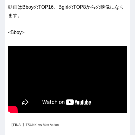
動画はBboyのTOP16、BgirlのTOP8からの映像になり
ます。
<Bboy>
【FINAL】TSUKKI vs Matt Action