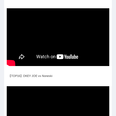
【TOP16】OKEY JOE vs Noneski