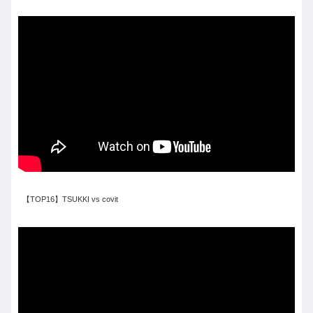
【TOP16】TSUKKI vs covit