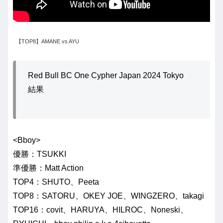
【TOP8】AMANE vs AYU
Red Bull BC One Cypher Japan 2024 Tokyo
結果
<Bboy>
優勝：TSUKKI
準優勝：Matt Action
TOP4：SHUTO、Peeta
TOP8：SATORU、OKEY JOE、WINGZERO、takagi
TOP16：covit、HARUYA、HILROC、Noneski、