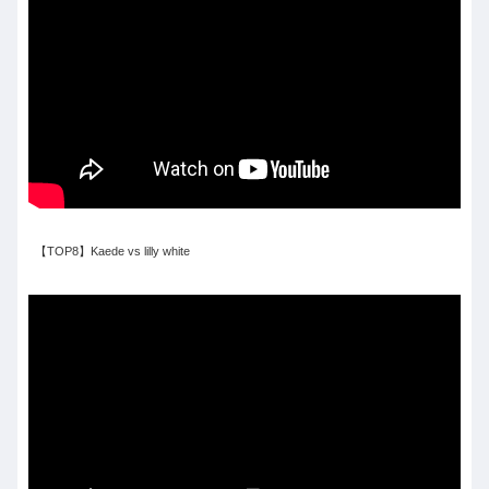
【TOP8】Kaede vs lilly white