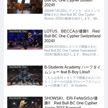
Bull BC One Cypher Boston
2024!!
2024年7月13日にアメリカ・ボストンで
開催されたRed Bull BC One Cypher
Boston 2024の動画を紹介します。Bboy
の決勝は、Whorah Vs Som、Bgirlの決
勝は、Sunny Vs Janadaとなりました
が、結果はWhorah、Sunnyの優勝とな
LOTUS、BECCAが優勝!! Red
Red Bull BC One
りました!!
Bull BC One Cypher Switzerland
2024!!
2024年4月20日にスイスで開催された
Red Bull BC One Cypher Switzerland
2024の動画を紹介します。Bboyの決勝
はLOTUS vs ZELUSS、Bgirlの決勝は
JAZZY JES vs BECCAとなりました
が、結果はLOTUS、BECCAの優勝とな
B-Students Academy ハーフタイ
Red Bull BC One
りました!!
ムショー feat B-Boy Lilou!!
こちらは先日イタリアで開催されたバス
ケットボールの試合でのハーフタイムシ
ョーの映像です!! B-Students
Academyというダンススクールメンバ
ーに、BC One All StarsのLilouも参戦、
イタリアのパワームーバーMowglyの姿
SHOWSKI、ERi FeNeSiSが優
Red Bull BC One
も!!
勝!! Red Bull BC One Cypher
Japan 2023 Nagoya!!