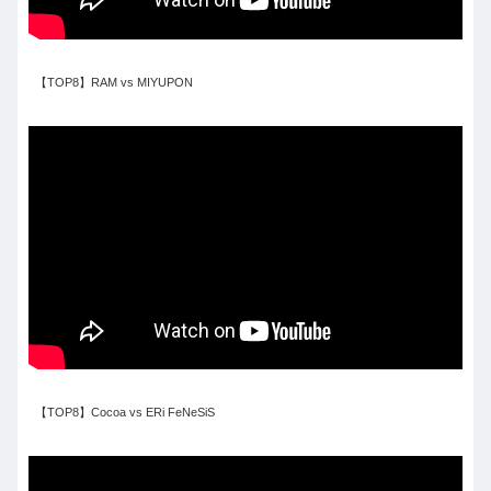
【TOP8】RAM vs MIYUPON
【TOP8】Cocoa vs ERi FeNeSiS