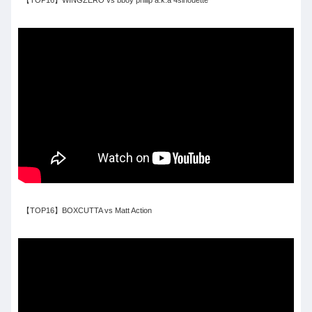
【TOP16】WINGZERO vs bboy philip a.k.a 4sihouette
【TOP16】BOXCUTTA vs Matt Action