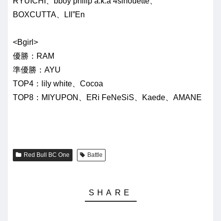
RYUICHI、bboy philip a.k.a 4sihouette、
BOXCUTTA、LIl”En
<Bgirl>
優勝：RAM
準優勝：AYU
TOP4：lily white、Cocoa
TOP8：MIYUPON、ERi FeNeSiS、Kaede、AMANE
Red Bull BC One
Battle