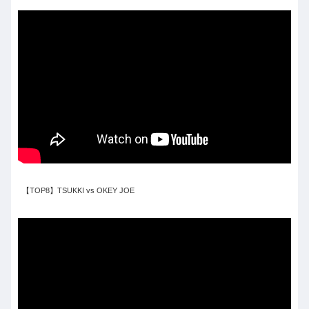
【TOP8】TSUKKI vs OKEY JOE