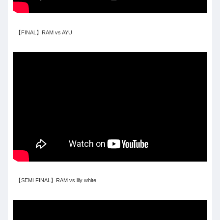
【FINAL】RAM vs AYU
【SEMI FINAL】RAM vs lily white