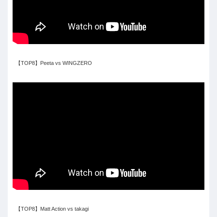
【TOP8】Peeta vs WINGZERO
【TOP8】Matt Action vs takagi