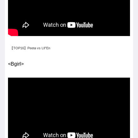
【TOP16】Peeta vs LIl”En
<Bgirl>