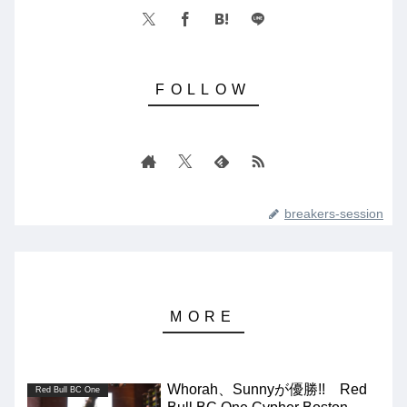
breakers-session
Whorah、Sunnyが優勝!! Red
Red Bull BC One