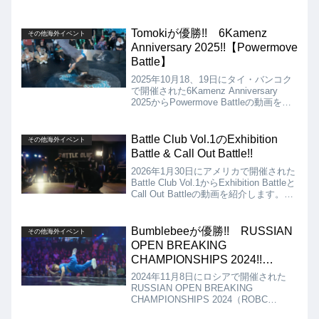
Tomokiが優勝!! 6Kamenz
その他海外イベント
Anniversary 2025!!【Powermove
Battle】
2025年10月18、19日にタイ・バンコク
で開催された6Kamenz Anniversary
2025からPowermove Battleの動画を紹
介します。決勝は、Tomoki vs Thirty
Nukとなりましたが、結果はTomokiの優
勝となりました!!
Battle Club Vol.1のExhibition
その他海外イベント
Battle & Call Out Battle!!
2026年1月30日にアメリカで開催された
Battle Club Vol.1からExhibition Battleと
Call Out Battleの動画を紹介します。
Exhibition Battleは、Valencio Vs
Kobe、Gokaito Vs Lineage、A+ Vs
Emma、Call Out Battleは、Gravity Vs
Bumblebeeが優勝!! RUSSIAN
その他海外イベント
Tsukki!!
OPEN BREAKING
CHAMPIONSHIPS 2024!!
【Bboy Solo】
2024年11月8日にロシアで開催された
RUSSIAN OPEN BREAKING
CHAMPIONSHIPS 2024（ROBC
2024）からBboy Soloの動画を紹介しま