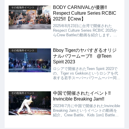
す。決勝は、Zip Rock vs Bumblebeeと
なりましたが、結果は、Bumblebeeが優
BODY CARNIVALが優勝!!
その他海外イベント
勝となりました!!
Respect Culture Series RCBIC
2025!!【Crew】
2025年8月23日に台湾で開催された
Respect Culture Series RCBIC 2025か
らCrew Battleの動画を紹介します。決
勝は、BODY CARNIVAL VS RED BULL
BC1 CREWとなりましたが、結果は
BODY CARNIVALの優勝となりました!!
Bboy Tigerのヤバすぎるオリジ
その他海外イベント
ナルパワームーブ!! @Teen
Spirit 2023
ロシアで開催されたTeen Spirit 2023で
の、Tiger vs Gekkonというロシアを代
表する若手スーパーパワームーバー同士
のバトルでの一幕!! Tigerがヤバすぎる
オリジナルパワームーブ（トリック?）
を繰り出し、会場バカ沸き!!
中国で開催されたイベント!!
その他海外イベント
Invincible Breaking Jam!!
2023年7月に中国で開催されたInvincible
Breaking Jamというイベントの動画を
紹介。Crew Battle、Kids 1on1 Battle、
Kids Crew Battleの各決勝。