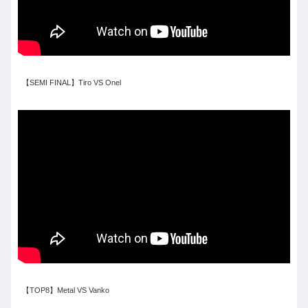
【SEMI FINAL】Tiro VS Onel
【TOP8】Metal VS Vanko