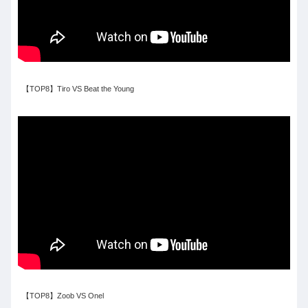
【TOP8】Tiro VS Beat the Young
【TOP8】Zoob VS Onel