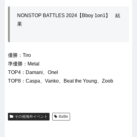
NONSTOP BATTLES 2024【Bboy 1on1】 結
果
優勝：Tiro
準優勝：Metal
TOP4：Damani、Onel
TOP8：Caspa、Vanko、Beat the Young、Zoob
その他海外イベント
Battle