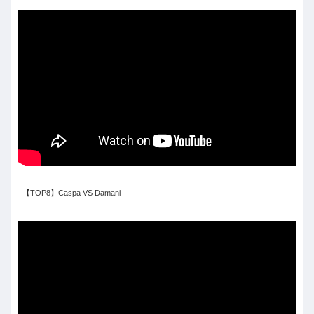
【TOP8】Caspa VS Damani