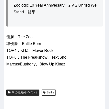
Zoologic 10 Year Anniversary 2 V 2 United We
Stand 結果
優勝：The Zoo
準優勝：Battle Born
TOP4：KHZ、Flavor Rock
TOP8：The Freakshow、Text/Sho、
Marcus/Euphony、Blow Up Kingz
その他海外イベント
Battle