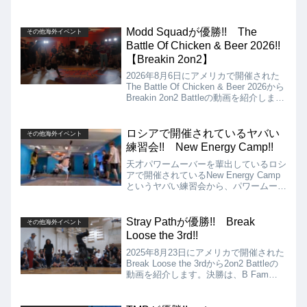
Modd Squadが優勝!! The
その他海外イベント
Battle Of Chicken & Beer 2026!!
【Breakin 2on2】
2026年8月6日にアメリカで開催された
The Battle Of Chicken & Beer 2026から
Breakin 2on2 Battleの動画を紹介しま
す。決勝は、Modd Squad Vs Illadelph
Phlaveとなりましたが、結果はModd
Squadの優勝となりました!!
ロシアで開催されているヤバい
その他海外イベント
練習会!! New Energy Camp!!
天才パワームーバーを輩出しているロシ
アで開催されているNew Energy Camp
というヤバい練習会から、パワームーブ
Seven To Smokeと過去のサークルサイ
ファーの様子の動画を紹介。サイファー
では、練習中であろうパワームーブの新
Stray Pathが優勝!! Break
その他海外イベント
ネタを披露。
Loose the 3rd!!
2025年8月23日にアメリカで開催された
Break Loose the 3rdから2on2 Battleの
動画を紹介します。決勝は、B Fam
Super Vs Stray Pathとなりましたが、
結果はStray Pathの優勝となりました!!