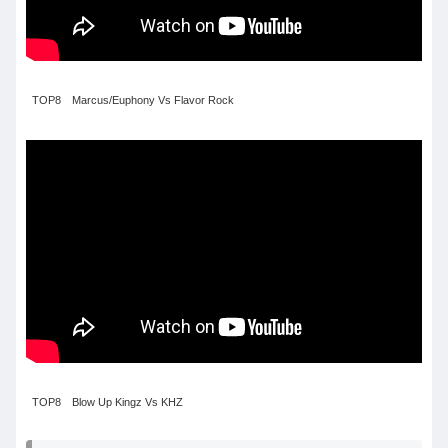
TOP8 Marcus/Euphony Vs Flavor Rock
TOP8 Blow Up Kingz Vs KHZ