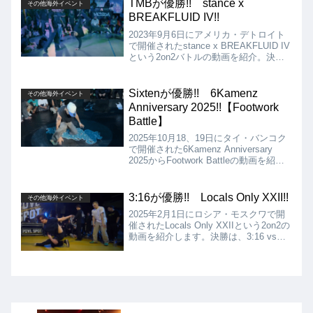
TMBが優勝!! stance x
その他海外イベント
BREAKFLUID IV!!
2023年9月6日にアメリカ・デトロイト
で開催されたstance x BREAKFLUID IV
という2on2バトルの動画を紹介。決勝
は、Palmer & Jeremy vs TMB!! 結果
は、見事TMB（Mace + Weapon X）が
優勝!!
Sixtenが優勝!! 6Kamenz
その他海外イベント
Anniversary 2025!!【Footwork
Battle】
2025年10月18、19日にタイ・バンコク
で開催された6Kamenz Anniversary
2025からFootwork Battleの動画を紹介
します。決勝は、Sixten vs Bunnyとな
りましたが、結果はSixtenの優勝となり
ました!!
3:16が優勝!! Locals Only XXII!!
その他海外イベント
2025年2月1日にロシア・モスクワで開
催されたLocals Only XXIIという2on2の
動画を紹介します。決勝は、3:16 vs
Breakoniersとなりましたが、結果は
3:16の優勝となりました!! お互いにロ
シアらしい工夫を凝らしたマニアックな
ムーブを見せてくれました!!