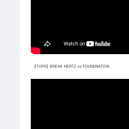
【TOP8】BREAK HERTZ vs FOUNDNATION