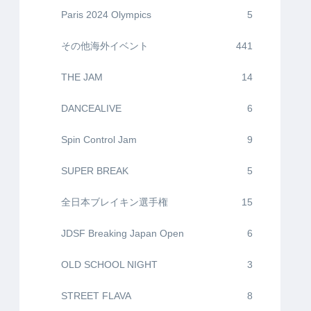
Paris 2024 Olympics
5
その他海外イベント
441
THE JAM
14
DANCEALIVE
6
Spin Control Jam
9
SUPER BREAK
5
全日本ブレイキン選手権
15
JDSF Breaking Japan Open
6
OLD SCHOOL NIGHT
3
STREET FLAVA
8