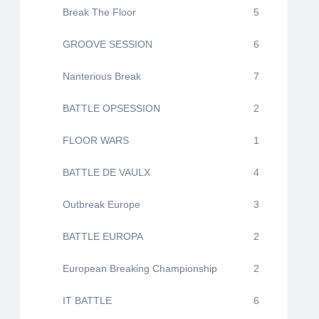
Break The Floor
5
GROOVE SESSION
6
Nanterious Break
7
BATTLE OPSESSION
2
FLOOR WARS
1
BATTLE DE VAULX
4
Outbreak Europe
3
BATTLE EUROPA
2
European Breaking Championship
2
IT BATTLE
6