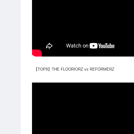
【TOP8】THE FLOORIORZ vs REFORMERZ