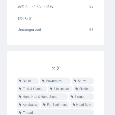
練習会・イベント情報
55
お知らせ
5
Uncategorized
55
タグ
Battle
Powermove
Show
Trick & Combo
7 to smoke
Flexible
Hand Hop & Hand Stand
Strong
Acrobatics
For Beginners
Head Spin
Thread