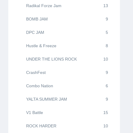
Radikal Forze Jam
13
BOMB JAM
9
DPC JAM
5
Hustle & Freeze
8
UNDER THE LIONS ROCK
10
CrashFest
9
Combo Nation
6
YALTA SUMMER JAM
9
V1 Battle
15
ROCK HARDER
10