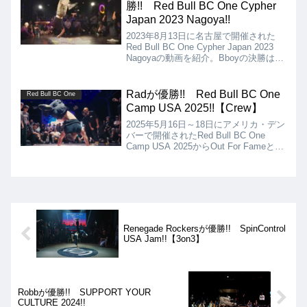
勝!! Red Bull BC One Cypher
Japan 2023 Nagoya!!
2023年8月13日に名古屋で開催された
Red Bull BC One Cypher Japan 2023
Nagoyaの動画を紹介。Bboyの決勝は
SHOWSKI vs OKEYJOE、Bgirlの決勝
はERi FeNeSiS vs Nanohaとなりまし
た。
Radが優勝!! Red Bull BC One
Red Bull BC One
Camp USA 2025!!【Crew】
2025年5月16日～18日にアメリカ・デン
バーで開催されたRed Bull BC One
Camp USA 2025からOut For Fameとい
うCrewバトルの動画を紹介します。決
勝は、808 breakers vs Radとなりまし
たが、結果はRadの優勝となりました!!
Renegade Rockersが優勝!! SpinControl‬
USA Jam!!【3on3】
Robbが優勝!! SUPPORT YOUR
CULTURE 2024!!