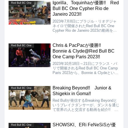
り...
Igorilla、Toquinhaが優勝!! Red
Red Bull BC One
Bull BC One Cypher Rio de
Janeiro 2023!!
2023年7月8日にブラジル・リオデジャ
ネイロで開催されたRed Bull BC One
Cypher Rio de Janeiro 2023の動画を紹
介。Bboyの決勝はIgorilla vs Luan、
Bgirlの決勝はToquinha vs Violetta。
Chris & PacPacが優勝!!
Red Bull BC One
Bonnie & Clyde@Red Bull BC
One Camp Paris 2023!!
2023年10月18日～21日にフランス・パ
リで開催されるRed Bull BC One Camp
Paris 2023から、Bonnie & Clydeという
BboyとBgirlのペアを組んでのバトル動
画を紹介。決勝はChris & PacPac vs.
Sunni & Vanessa!!
Breaking Beyond!! Junior &
Red Bull BC One
Shigekix in Goma!!
Red Bullが発信するBreaking Beyondと
いうブレイクダンサーが、ダンスを通じ
て世界の人と交流する動画を紹介!! 第
1回は、JuniorとShigekixがコンゴ共和
国のゴマを訪問。現地の人に原住民の踊
りを教えてもらって一緒に挑戦。
SHOWSKI、ERi FeNeSiSが優
Red Bull BC One