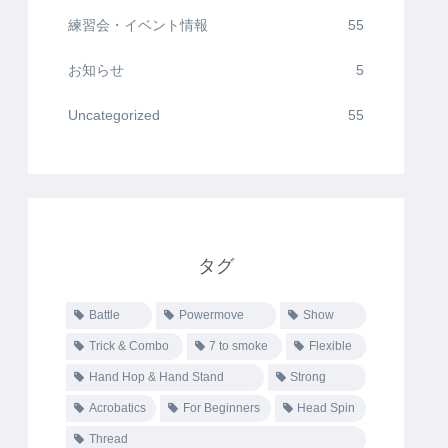
練習会・イベント情報
55
お知らせ
5
Uncategorized
55
タグ
Battle
Powermove
Show
Trick & Combo
7 to smoke
Flexible
Hand Hop & Hand Stand
Strong
Acrobatics
For Beginners
Head Spin
Thread