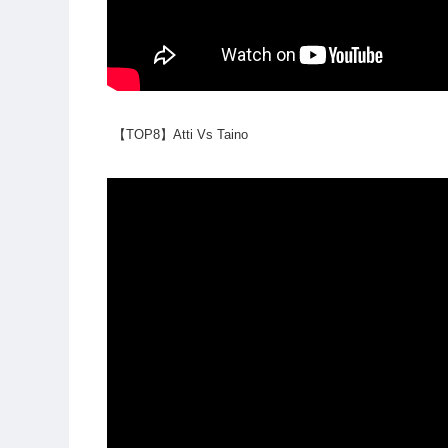
【TOP8】Atti Vs Taino