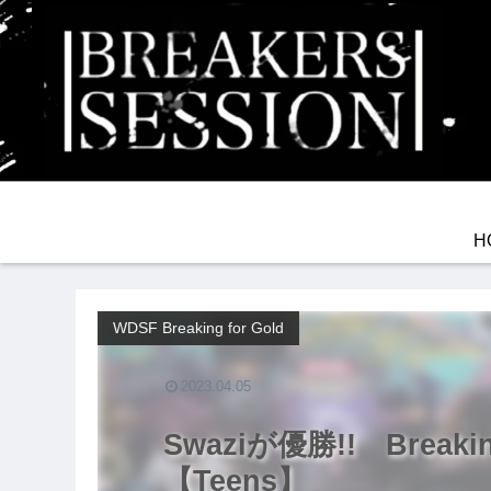
H
WDSF Breaking for Gold
2023.04.05
Swaziが優勝!! Breaking 
【Teens】