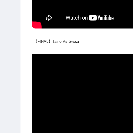
【FINAL】Taino Vs Swazi