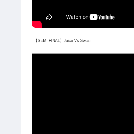
【SEMI FINAL】Juice Vs Swazi