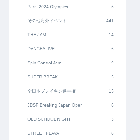
Paris 2024 Olympics
5
その他海外イベント
441
THE JAM
14
DANCEALIVE
6
Spin Control Jam
9
SUPER BREAK
5
全日本ブレイキン選手権
15
JDSF Breaking Japan Open
6
OLD SCHOOL NIGHT
3
STREET FLAVA
8