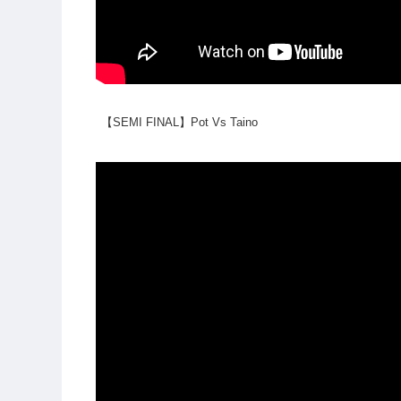
【SEMI FINAL】Pot Vs Taino