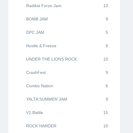
Radikal Forze Jam
13
BOMB JAM
9
DPC JAM
5
Hustle & Freeze
8
UNDER THE LIONS ROCK
10
CrashFest
9
Combo Nation
6
YALTA SUMMER JAM
9
V1 Battle
15
ROCK HARDER
10