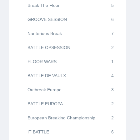
Break The Floor
5
GROOVE SESSION
6
Nanterious Break
7
BATTLE OPSESSION
2
FLOOR WARS
1
BATTLE DE VAULX
4
Outbreak Europe
3
BATTLE EUROPA
2
European Breaking Championship
2
IT BATTLE
6