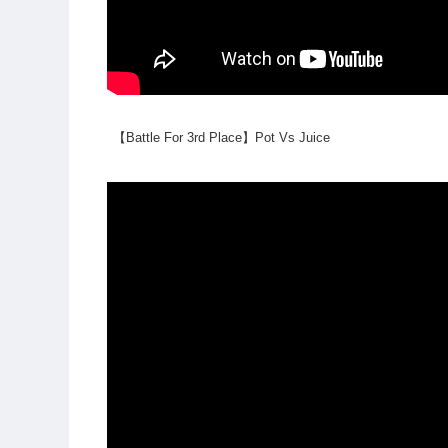
【Battle For 3rd Place】Pot Vs Juice