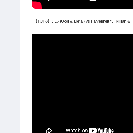
【TOP8】3:16 (Ukol & Metal) vs Fahrenheit75 (Killian & R