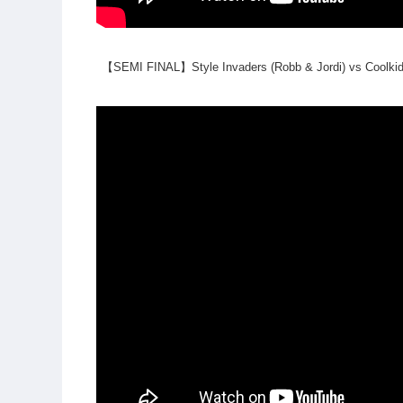
【SEMI FINAL】Style Invaders (Robb & Jordi) vs Coolkid