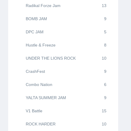
Radikal Forze Jam
13
BOMB JAM
9
DPC JAM
5
Hustle & Freeze
8
UNDER THE LIONS ROCK
10
CrashFest
9
Combo Nation
6
YALTA SUMMER JAM
9
V1 Battle
15
ROCK HARDER
10