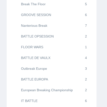
Break The Floor
5
GROOVE SESSION
6
Nanterious Break
7
BATTLE OPSESSION
2
FLOOR WARS
1
BATTLE DE VAULX
4
Outbreak Europe
3
BATTLE EUROPA
2
European Breaking Championship
2
IT BATTLE
6