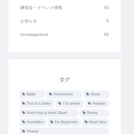
練習会・イベント情報
55
お知らせ
5
Uncategorized
55
タグ
Battle
Powermove
Show
Trick & Combo
7 to smoke
Flexible
Hand Hop & Hand Stand
Strong
Acrobatics
For Beginners
Head Spin
Thread