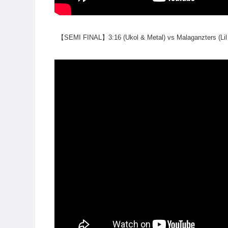
【SEMI FINAL】3:16 (Ukol & Metal) vs Malaganzters (Lil 