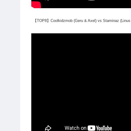
【TOP8】Coolkidzmob (Geru & Axel) vs Staminaz (Linus