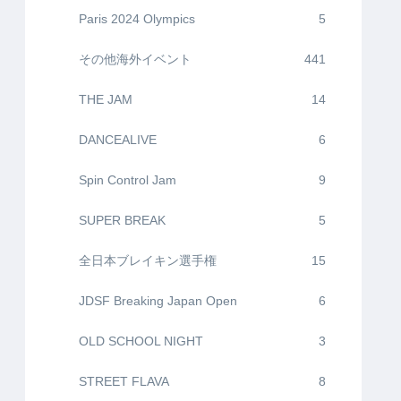
Paris 2024 Olympics
5
その他海外イベント
441
THE JAM
14
DANCEALIVE
6
Spin Control Jam
9
SUPER BREAK
5
全日本ブレイキン選手権
15
JDSF Breaking Japan Open
6
OLD SCHOOL NIGHT
3
STREET FLAVA
8