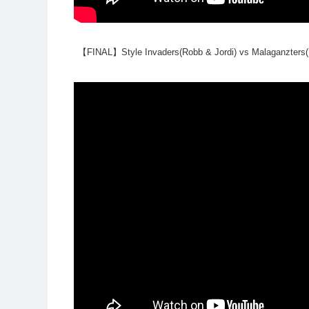
【FINAL】Style Invaders(Robb & Jordi) vs Malaganzters(Li