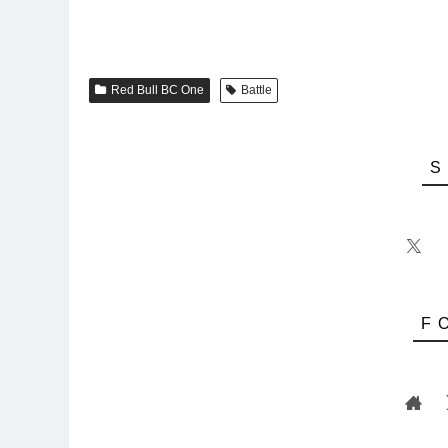
Red Bull BC One
Battle