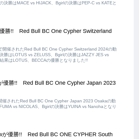
勝はMACE vs HIJACK、Bgirlの決勝はPEP-C vs KATEと
! Red Bull BC One Cypher Switzerland
れたRed Bull BC One Cypher Switzerland 2024の動
LOTUS vs ZELUSS、Bgirlの決勝はJAZZY JES vs
結果はLOTUS、BECCAの優勝となりました!!
勝!! Red Bull BC One Cypher Japan 2023
たRed Bull BC One Cypher Japan 2023 Osakaの動
A vs NICOLAS、Bgirlの決勝はYUINA vs Nanohaとなり
awが優勝!! Red Bull BC ONE CYPHER South