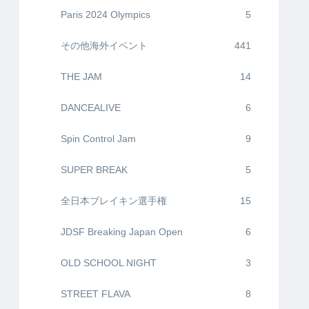
Paris 2024 Olympics
5
その他海外イベント
441
THE JAM
14
DANCEALIVE
6
Spin Control Jam
9
SUPER BREAK
5
全日本ブレイキン選手権
15
JDSF Breaking Japan Open
6
OLD SCHOOL NIGHT
3
STREET FLAVA
8