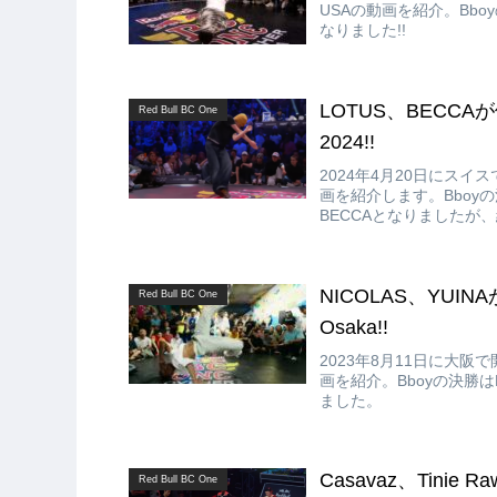
USAの動画を紹介。Bboyの決
なりました!!
LOTUS、BECCAが優勝!
Red Bull BC One
2024!!
2024年4月20日にスイスで開催さ
画を紹介します。Bboyの決勝は
BECCAとなりましたが、
NICOLAS、YUINAが優
Red Bull BC One
Osaka!!
2023年8月11日に大阪で開催され
画を紹介。Bboyの決勝はFUM
ました。
Casavaz、Tinie R
Red Bull BC One