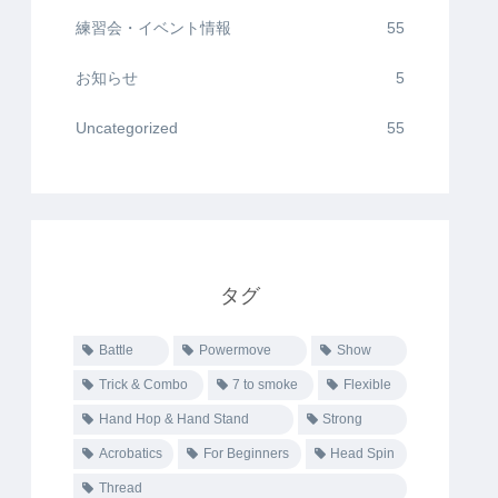
練習会・イベント情報
55
お知らせ
5
Uncategorized
55
タグ
Battle
Powermove
Show
Trick & Combo
7 to smoke
Flexible
Hand Hop & Hand Stand
Strong
Acrobatics
For Beginners
Head Spin
Thread