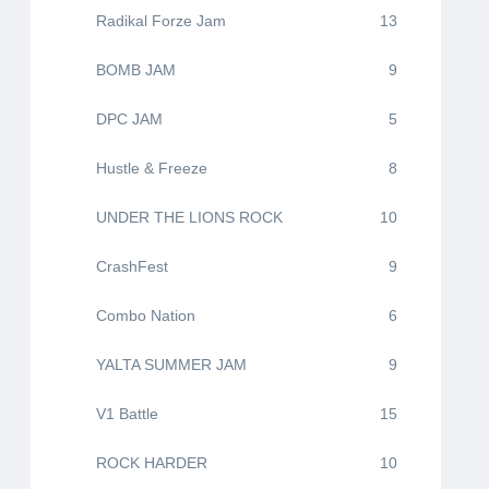
Radikal Forze Jam
13
BOMB JAM
9
DPC JAM
5
Hustle & Freeze
8
UNDER THE LIONS ROCK
10
CrashFest
9
Combo Nation
6
YALTA SUMMER JAM
9
V1 Battle
15
ROCK HARDER
10