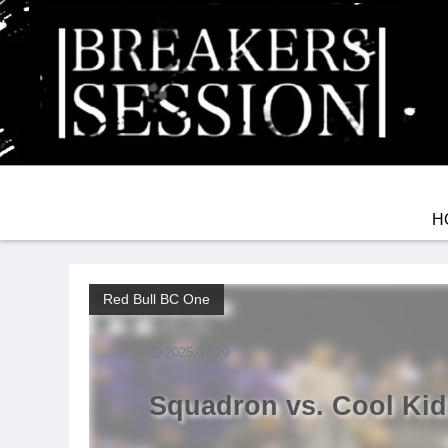
H
Red Bull BC One
2025.07.29
Squadron vs. Cool Ki