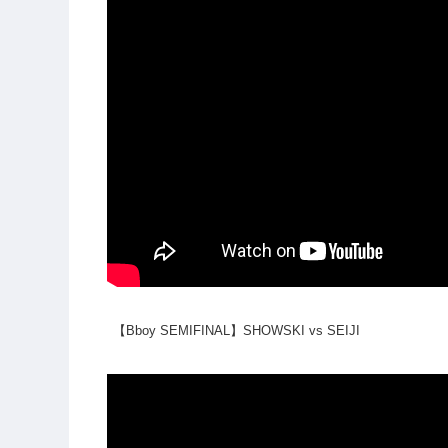
【Bboy SEMIFINAL】SHOWSKI vs SEIJI