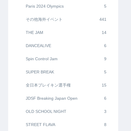
Paris 2024 Olympics
5
その他海外イベント
441
THE JAM
14
DANCEALIVE
6
Spin Control Jam
9
SUPER BREAK
5
全日本ブレイキン選手権
15
JDSF Breaking Japan Open
6
OLD SCHOOL NIGHT
3
STREET FLAVA
8