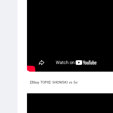
【Bboy TOP8】SHOWSKI vs So