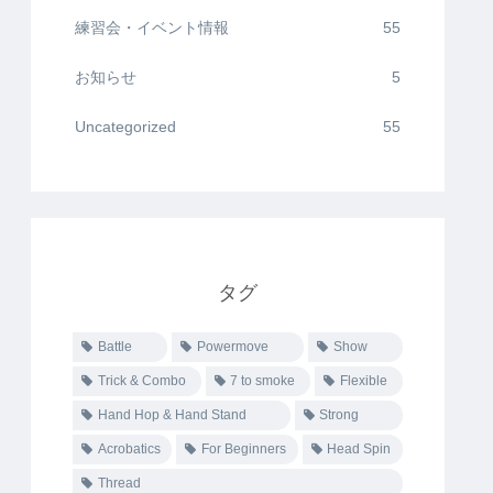
練習会・イベント情報
55
お知らせ
5
Uncategorized
55
タグ
Battle
Powermove
Show
Trick & Combo
7 to smoke
Flexible
Hand Hop & Hand Stand
Strong
Acrobatics
For Beginners
Head Spin
Thread