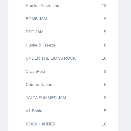
Radikal Forze Jam
13
BOMB JAM
9
DPC JAM
5
Hustle & Freeze
8
UNDER THE LIONS ROCK
10
CrashFest
9
Combo Nation
6
YALTA SUMMER JAM
9
V1 Battle
15
ROCK HARDER
10