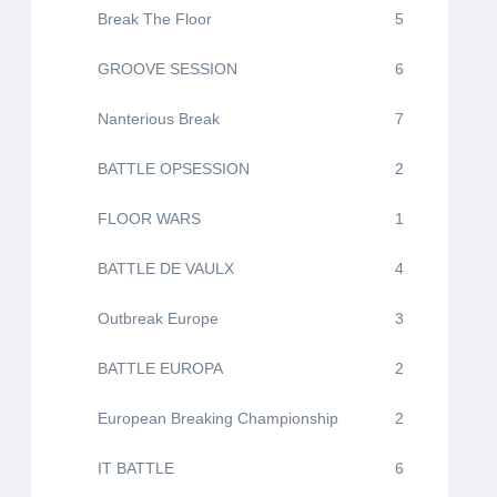
Break The Floor
5
GROOVE SESSION
6
Nanterious Break
7
BATTLE OPSESSION
2
FLOOR WARS
1
BATTLE DE VAULX
4
Outbreak Europe
3
BATTLE EUROPA
2
European Breaking Championship
2
IT BATTLE
6