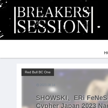
H
Red Bull BC One
2023.08.14
SHOWSKI、ERi FeNeS
Cypher Japan 2023 Na