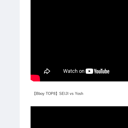
【Bboy TOP8】SEIJI vs Yosh