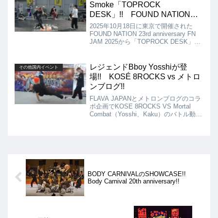
Smoke「TOPROCK
DESK」!! FOUND NATION
23rd anniversary FN JAM 2025!!
2025年10月18日に東京で開催された
FOUND NATION 23rd anniversary FN
JAM 2025から「TOPROCK DESK」と
いうToprock 7 to Smokeの動画を紹介し
ます。Toprockの腕に覚えのある猛者達
が集まったバトルとなりましたが、結果
レジェンドBboy Yosshiが登
その他国内イベント
はBabylonの優勝となりました!!
場!! KOSÉ 8ROCKS vs メトロ
ンブログ!!
FLAVA JAPANとメトロンブログのコラ
ボ企画でKOSE 8ROCKS VS Mortal
Combat（Yosshi、Kaku）のバトル動画
を紹介!! レジェンドBboy、Mortal
Combatのオリジナルメンバー、Yosshi
に注目!!
BODY CARNIVALのSHOWCASE!!
Body Carnival 20th anniversary!!