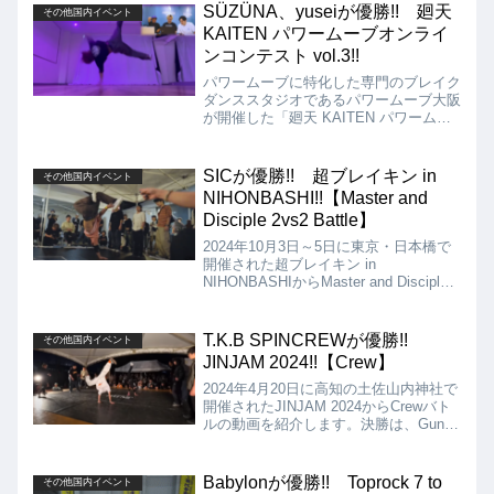
BODY CARNIVALの歴史を感じさせる
SÜZÜNA、yuseiが優勝!! 廻天
その他国内イベント
SHOWCASEを存分に見せつけてくれま
KAITEN パワームーブオンライ
した!!
ンコンテスト vol.3!!
パワームーブに特化した専門のブレイク
ダンススタジオであるパワームーブ大阪
が開催した「廻天 KAITEN パワームー
ブオンラインコンテスト vol.3」の動画
を紹介します。優勝はビギナーの部が
SÜZÜNA、一般の部がyusei となりまし
SICが優勝!! 超ブレイキン in
その他国内イベント
た!!
NIHONBASHI!!【Master and
Disciple 2vs2 Battle】
2024年10月3日～5日に東京・日本橋で
開催された超ブレイキン in
NIHONBASHIからMaster and Disciple
2vs2 Battleの動画を紹介します。決勝
は、AIRHEADZ vs SICとなりました
が、結果は、SICが優勝となりました!!
T.K.B SPINCREWが優勝!!
その他国内イベント
JINJAM 2024!!【Crew】
2024年4月20日に高知の土佐山内神社で
開催されたJINJAM 2024からCrewバト
ルの動画を紹介します。決勝は、Gun
Smoke Breakers VS T.K.B SPINCREW
となりましたが、結果はT.K.B
SPINCREWが優勝となりました!!
Babylonが優勝!! Toprock 7 to
その他国内イベント