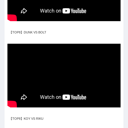
【TOP8】DUNK VS BOLT
【TOP8】KOY VS RIKU