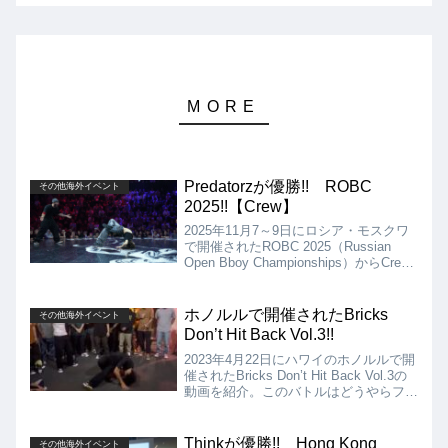
Predatorzが優勝!! ROBC
その他海外イベント
2025!!【Crew】
2025年11月7～9日にロシア・モスクワ
で開催されたROBC 2025（Russian
Open Bboy Championships）からCrew
Battleの動画を紹介します。決勝は、
Predatorz vs Green Pandaとなりました
が、結果はPredatorzの優勝となりまし
ホノルルで開催されたBricks
その他海外イベント
た!!
Don’t Hit Back Vol.3!!
2023年4月22日にハワイのホノルルで開
催されたBricks Don’t Hit Back Vol.3の
動画を紹介。このバトルはどうやらフッ
トワーク縛りのようですが、場所を見る
と、あまり広くなかったり、床もレンガ
ですので、それが良いのかもしれませ
Thinkが優勝!! Hong Kong
その他海外イベント