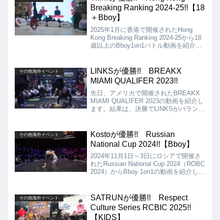
ん。
Breaking Ranking 2024-25!!【18
＋Bboy】
2025年1月に香港で開催されたHong
Kong Breaking Ranking 2024-25から18
歳以上のBboy1on1バトル動画を紹介し
ます。決勝は、Think vs Davyの対決と
なりましたが、結果はThinkの優勝とな
りました!!
LINKSが優勝!! BREAKX
その他海外イベント
MIAMI QUALIFER 2023!!
先日、アメリカで開催されたBREAKX
MIAMI QUALIFER 2023の動画を紹介し
ます。結果は、決勝でLINKSがバランス
の取れたムーブでJUST Kを破り、優勝
しました!!
Kostoが優勝!! Russian
その他海外イベント
National Cup 2024!!【Bboy】
2024年11月1日～3日にロシアで開催さ
れたRussian National Cup 2024（ROBC
2024）からBboy 1on1の動画を紹介しま
す。決勝は、Kosto vs Barsとなりまし
たが、結果は、Kostoが優勝となりまし
た!!
SATRUNが優勝!! Respect
その他海外イベント
Culture Series RCBIC 2025!!
【KIDS】