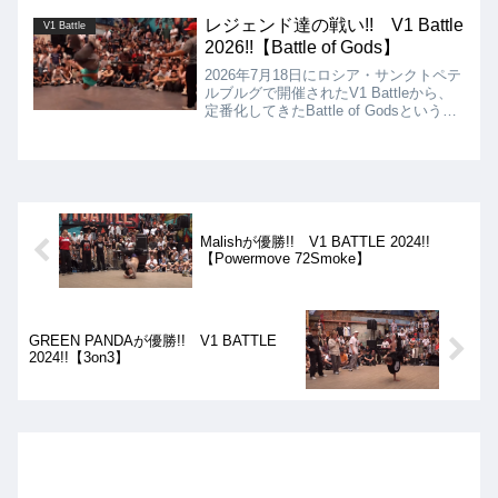
集結したこのバトルの決勝ラウンドは、
MALISHと昨年の覇者であるTIGERとの
レジェンド達の戦い!! V1 Battle
V1 Battle
一騎打ちとなりましたが、優勝は
2026!!【Battle of Gods】
MALISHとなりました!!
2026年7月18日にロシア・サンクトペテ
ルブルグで開催されたV1 Battleから、
定番化してきたBattle of Godsというコ
ンテンツの動画を紹介!! 今回は、
MORRIS vs GASSAMA、LIL ROCK vs
BEBE、RONNIE RUEN vs KAREEMと
いうラインナップ!!
Malishが優勝!! V1 BATTLE 2024!!
【Powermove 72Smoke】
GREEN PANDAが優勝!! V1 BATTLE
2024!!【3on3】