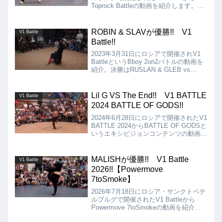
Toprock Battleの動画を紹介します。素
晴らしいトップロック合戦が見られたこ
のコンテンツの決勝ラウンドは、STEP
EDと昨年の覇者であるKOMARとの一
ROBIN & SLAVが優勝!! V1
V1 Battle
騎打ちとなりましたが、優勝はKOMAR
Battle!!
となりました!!
2023年3月31日にロシアで開催されV1
BattleというBboy 2on2バトルの動画を
紹介。決勝はRUSLAN & GLEB vs
ROBIN & SLAVでしたが、ROBIN &
SLAVのGreen Pandaのチームが優勝と
なりました!!
Lil G VS The End!! V1 BATTLE
V1 Battle
2024 BATTLE OF GODS!!
2024年6月28日にロシアで開催されたV1
BATTLE 2024からBATTLE OF GODSと
いうエキシビジョンコンテンツの動画を
紹介します。「神々の戦い」と呼ばれる
のにふさわしいバトルの対戦カードは、
Lil G (Venezuela) VS The End (Korea)で
MALISHが優勝!! V1 Battle
V1 Battle
す!!
2026!!【Powermove
7toSmoke】
2026年7月18日にロシア・サンクトペテ
ルブルグで開催されたV1 Battleから
Powermove 7toSmokeの動画を紹介し
ます。ロシアのトップパワームーバーが