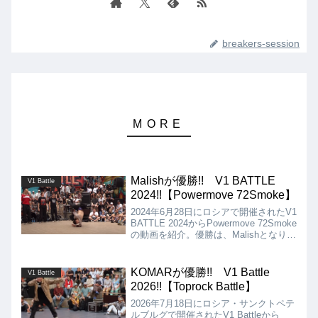
breakers-session
Malishが優勝!! V1 BATTLE
V1 Battle
2024!!【Powermove 72Smoke】
2024年6月28日にロシアで開催されたV1
BATTLE 2024からPowermove 72Smoke
の動画を紹介。優勝は、Malishとなりま
したが、ロシアのパワームーバーといえ
ば、知る人ぞ知るところですが異次元の
レベルにまで到達しており、正直、出場
KOMARが優勝!! V1 Battle
V1 Battle
Bboyの誰もが、えげつないスキルを持
2026!!【Toprock Battle】
ち合わせていました!!
2026年7月18日にロシア・サンクトペテ
ルブルグで開催されたV1 Battleから