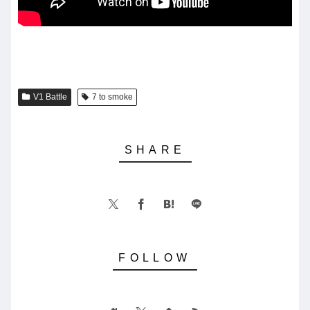
V1 Battle
7 to smoke