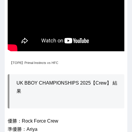
【TOP8】Primal Instincts vs HFC
UK BBOY CHAMPIONSHIPS 2025【Crew】 結
果
優勝：Rock Force Crew
準優勝：Ariya