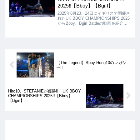
優勝となりました!!
2025!!【Bboy】【Bgirl】
2025年8月23、24日にイギリスで開催さ
れたUK BBOY CHAMPIONSHIPS 2025
からBboy、Bgirl Battleの動画を紹介。
Bboyの決勝はHiro10 VS MACE、Bgirl
の決勝はSTEFANIE VS LOLAとなりま
したが、Hiro10、STEFANIEが勝利を掴
みました!!
【The Legend】Bboy Hong10のレガシ
ー!!
Hiro10、STEFANIEが優勝!! UK BBOY
CHAMPIONSHIPS 2025!!【Bboy】
【Bgirl】