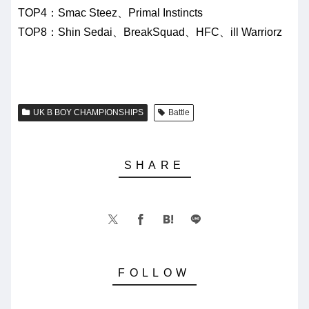
TOP4：Smac Steez、Primal Instincts
TOP8：Shin Sedai、BreakSquad、HFC、ill Warriorz
UK B BOY CHAMPIONSHIPS
Battle