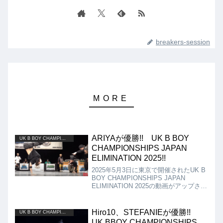
breakers-session
ARIYAが優勝!! UK B BOY
UK B BOY CHAMPIONSHIPS
CHAMPIONSHIPS JAPAN
ELIMINATION 2025!!
2025年5月3日に東京で開催されたUK B
BOY CHAMPIONSHIPS JAPAN
ELIMINATION 2025の動画がアップされ
ましたので紹介します。本イベントは、
5年振りに開催された日本予選になりま
す!! 決勝は、FOUND NATION vs
Hiro10、STEFANIEが優勝!!
UK B BOY CHAMPIONSHIPS
ARIYAとなりましたが、結果はARIYAが
UK BBOY CHAMPIONSHIPS