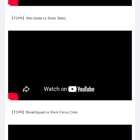
【TOP8】Shin Sedai vs Smac Steez
【TOP8】BreakSquad vs Rock Force Crew