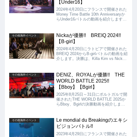
【Under16】
2024年4月20日にフランスで開催された
Money Time Battle 10th Anniversaryか
らUnder16バトルの動画を紹介します。
決勝は、Lil Kong vs Nanaとなりました
が、結果はLil Kongが優勝となりまし
た!!
Nickaが優勝!! BREIQ 2024!!
その他海外イベント
【B-girl】
2024年4月20日にラトビアで開催された
BREIQ 2024からB-girlバトルの動画を紹
介します。決勝は、Killa Kim vs Nicka
となりましたが、結果は、Nickaが優勝
となりました!!
DENIZ、ROYALが優勝!! THE
その他海外イベント
WORLD BATTLE 2025!!
【Bboy】【Bgirl】
2025年8月25日～31日にポルトガルで開
催されたTHE WORLD BATTLE 2025か
らBboy、Bgirlの決勝動画を紹介しま
す。Bboyの決勝はDENIZ VS
KILLIAN、Bgirlの決勝は、SYSSY VS
ROYALとなりましたが、結果は
Le mondial du Breakingのエキシ
その他海外イベント
DENIZ、ROYALの優勝となりました!!
ビジョンバトル!!
2023年4月29日にフランスで開催された