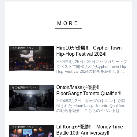
Hiro10が優勝!! Cypher Town
その他海外イベント
Hip-Hop Festival 2024!!
2024年4月26日～28日にハンガリー・ブ
ダペストで開催されたCypher Town Hip-
Hop Festival 2024の動画を紹介しま
す。決勝は、SuperVen vs Hiro10となり
ましたが、結果は、Hiro10が優勝となり
ました!!
Onton/Massが優勝!!
その他海外イベント
FloorGangz Toronto Qualifier!!
2024年2月2日、カナダのトロントで開
催された FloorGangz Toronto Qualifier
の動画を紹介。こちらのイベントは、
FloorGangzの15th アニバーサリーのフ
ットワークバトルのトロント予選です。
決勝はUnknown Floor Force Vs
Lil Kongが優勝!! Money Time
その他海外イベント
Onton/Massとなりました!!
Battle 10th Anniversary!!