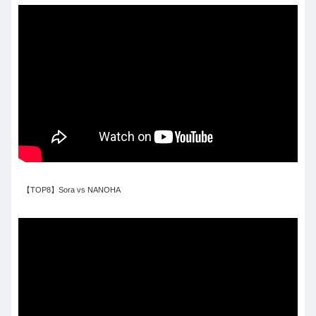
【TOP8】Sora vs NANOHA