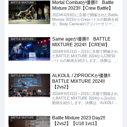
勝となりました!!
Mortal Combatが優勝!! Battle
BATTLE MIXTURE
Mixture 2023!!【Crew Battle】
2023年4月8日に京都で開催されたBattle
Mixture 2023からCrewバトルの動画を紹
介。Body Carnivalのアニバーサリーイ
ベントのため、日本トップレベルの
Crewが集まりBOTY JAPANかと錯覚し
てしまうほどでした!!
Same ageが優勝!! BATTLE
BATTLE MIXTURE
MIXTURE 2024!!【CREW】
2024年9月21日～22日に京都で開催され
たBATTLE MIXTURE 2024からCREW
バトルの動画を紹介します。決勝は、
MORTAL COMBAT + NEXT
GENERATION vs Same ageとなりまし
たが、結果は、Same ageが優勝となり
ALKOLIL / ZIPROCKが優勝!!
BATTLE MIXTURE
ました!!
BATTLE MIXTURE 2024!!
【2vs2】
2024年9月21日～22日に京都で開催され
たBATTLE MIXTURE 2024から2vs2の
動画を紹介します。決勝は、ALKOLIL /
ZIPROCK vs WASEDA BREAKERSと
なりましたが、結果は、ALKOLIL /
ZIPROCKが優勝となりました!!
Battle Mixture 2023 Day2!!
BATTLE MIXTURE
【2vs2】【U18 1vs1】