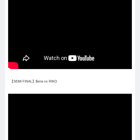
【SEMI FINAL】$ena vs RIKO