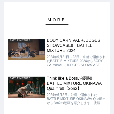
BODY CARNIVAL +JUDGES
BATTLE MIXTURE
SHOWCASE!! BATTLE
MIXTURE 2024!!
2024年9月21日～22日に京都で開催され
たBATTLE MIXTURE 2024からBODY
CARNIVAL +JUDGES SHOWCASEの
動画を紹介。ショーケースは、BODY
CARNIVALの現役メンバーによるショー
につづいて、他のBODY CARNIVALメ
Think like a Bossが優勝!!
BATTLE MIXTURE
ンバー、ジャッジを加えてのソロ回しと
BATTLE MIXTURE OKINAWA
いう構成!!
Qualifire!!【2on2】
2024年6月2日に沖縄で開催された
BATTLE MIXTURE OKINAWA Qualifire
から2on2の動画を紹介します。決勝
は、Think like a Boss vs Organicとなり
ましたが、結果はThink like a Bossが優