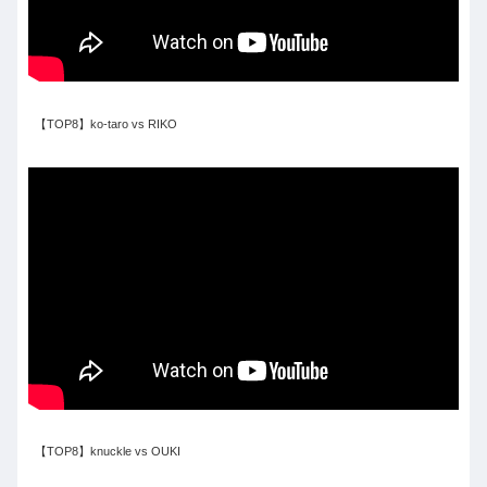
【TOP8】ko-taro vs RIKO
【TOP8】knuckle vs OUKI