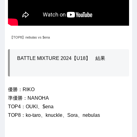
【TOP8】nebulas vs $ena
BATTLE MIXTURE 2024【U18】 結果
優勝：RIKO
準優勝：NANOHA
TOP4：OUKI、$ena
TOP8：ko-taro、knuckle、Sora、nebulas