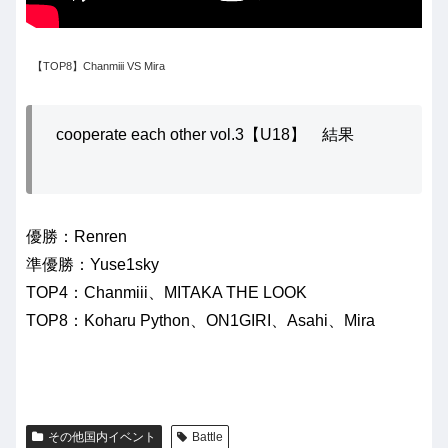
【TOP8】Chanmiii VS Mira
cooperate each other vol.3【U18】 結果
優勝：Renren
準優勝：Yuse1sky
TOP4：Chanmiii、MITAKA THE LOOK
TOP8：Koharu Python、ON1GIRI、Asahi、Mira
その他国内イベント
Battle