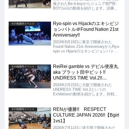
催されたBe.b-boyからジュニア部門B-
BOY1vs1の動画を紹介します。決勝
は、ko-taro vs MITAKAとなりました
が、結果は、ko-taroの優勝となりまし
た!!
Ryo-spin vs Hijackのエキシビジ
その他国内イベント
ョンバトル＠Found Nation 21st
Anniversary!!
2023年8月19日に東京で開催された
Found Nation 21st AnniversaryからRyo-
spin vs Hijackのエキシビジョンバトル
の動画を紹介。こちらはサブコンテンツ
のスペシャルマッチで、Ryo-spinと
Hijackというバトル!!
ReiRei gamble vs デビル便座丸
その他国内イベント
aka ブラット田中ビット!!
UNDRESS TIME Vol.2!!
【Exhibition】
2024年2月23日に大阪で開催された
UNDRESS TIME Vol.2というの
Exhibitionの動画を紹介します。対戦カ
ードは、ReiRei gamble vs デビル便座
丸 aka ブラット田中ビットです!!
RENが優勝!! RESPECT
その他国内イベント
CULTURE JAPAN 2026!!【Bgirl
1vs1】
2026年7月11日に埼玉県で開催された