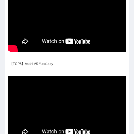
【TOP8】Asahi VS Yuse1sky