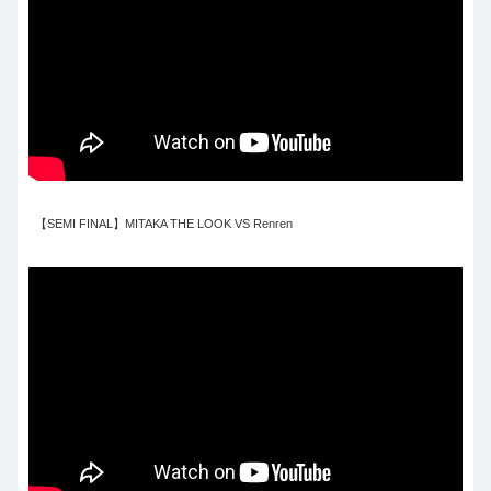
【SEMI FINAL】MITAKA THE LOOK VS Renren