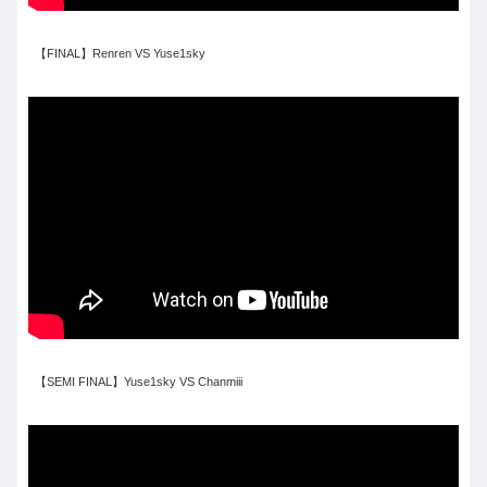
【FINAL】Renren VS Yuse1sky
【SEMI FINAL】Yuse1sky VS Chanmiii