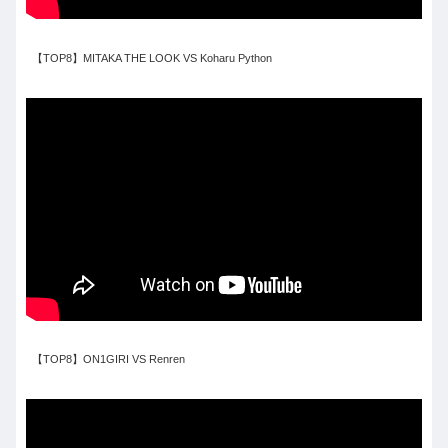
【TOP8】MITAKA THE LOOK VS Koharu Python
【TOP8】ON1GIRI VS Renren