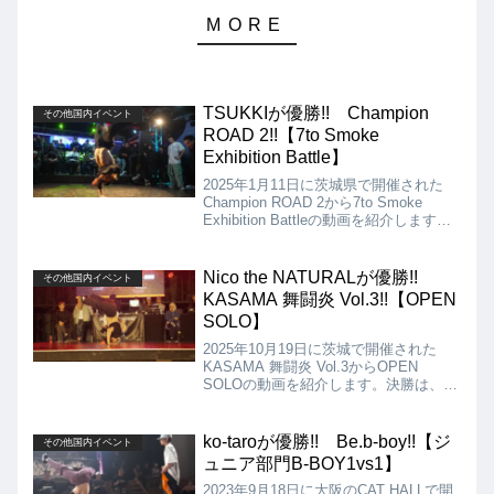
TSUKKIが優勝!! Champion
その他国内イベント
ROAD 2!!【7to Smoke
Exhibition Battle】
2025年1月11日に茨城県で開催された
Champion ROAD 2から7to Smoke
Exhibition Battleの動画を紹介します。
実力の確かなメンツによって激しい戦い
が繰り広げられましたが、結果は世界ト
ップレベルの実力を見せつけたTSUKKI
Nico the NATURALが優勝!!
その他国内イベント
の優勝となりました!!
KASAMA 舞闘炎 Vol.3!!【OPEN
SOLO】
2025年10月19日に茨城で開催された
KASAMA 舞闘炎 Vol.3からOPEN
SOLOの動画を紹介します。決勝は、
HAYA vs Nico the NATURALとなりまし
たが、結果はNico the NATURALの優勝
となりました!!
ko-taroが優勝!! Be.b-boy!!【ジ
その他国内イベント
ュニア部門B-BOY1vs1】
2023年9月18日に大阪のCAT HALLで開