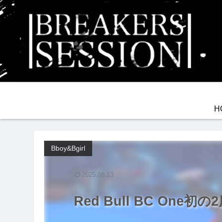
H
Bboy&Bgirl
2025.08.13
Red Bull BC One初の