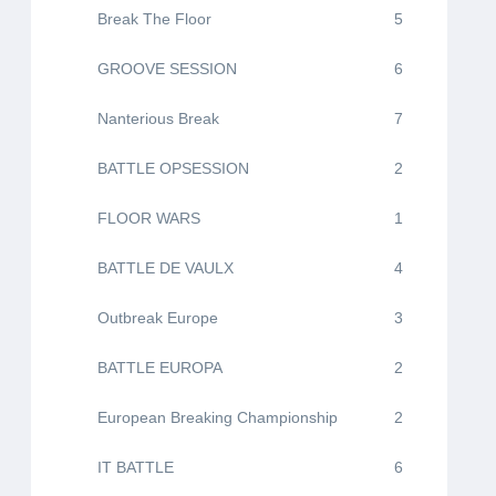
Break The Floor
5
GROOVE SESSION
6
Nanterious Break
7
BATTLE OPSESSION
2
FLOOR WARS
1
BATTLE DE VAULX
4
Outbreak Europe
3
BATTLE EUROPA
2
European Breaking Championship
2
IT BATTLE
6