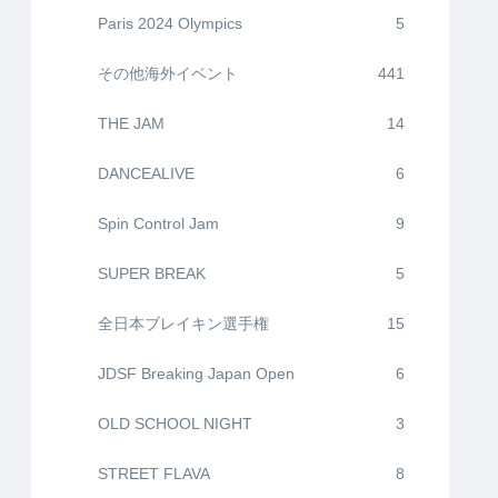
Paris 2024 Olympics
5
その他海外イベント
441
THE JAM
14
DANCEALIVE
6
Spin Control Jam
9
SUPER BREAK
5
全日本ブレイキン選手権
15
JDSF Breaking Japan Open
6
OLD SCHOOL NIGHT
3
STREET FLAVA
8