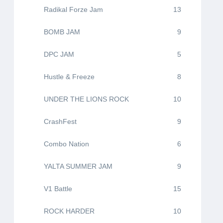
Radikal Forze Jam
13
BOMB JAM
9
DPC JAM
5
Hustle & Freeze
8
UNDER THE LIONS ROCK
10
CrashFest
9
Combo Nation
6
YALTA SUMMER JAM
9
V1 Battle
15
ROCK HARDER
10