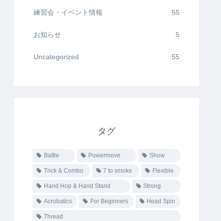
練習会・イベント情報
55
お知らせ
5
Uncategorized
55
タグ
Battle
Powermove
Show
Trick & Combo
7 to smoke
Flexible
Hand Hop & Hand Stand
Strong
Acrobatics
For Beginners
Head Spin
Thread