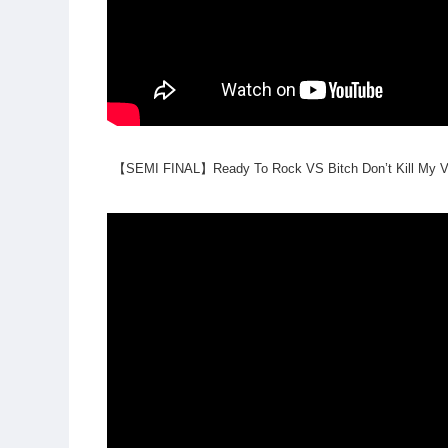
【SEMI FINAL】Ready To Rock VS Bitch Don’t Kill My V