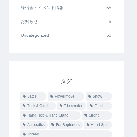
練習会・イベント情報
55
お知らせ
5
Uncategorized
55
タグ
Battle
Powermove
Show
Trick & Combo
7 to smoke
Flexible
Hand Hop & Hand Stand
Strong
Acrobatics
For Beginners
Head Spin
Thread