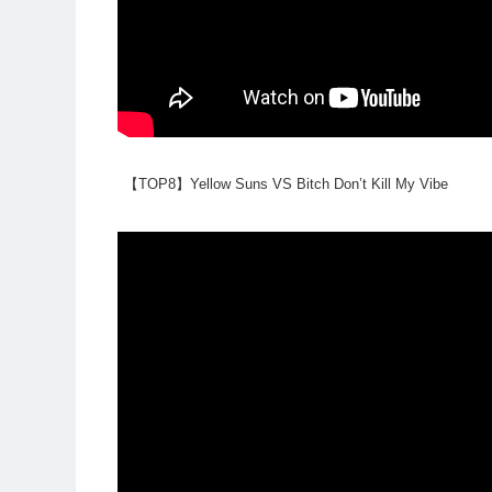
【TOP8】Yellow Suns VS Bitch Don’t Kill My Vibe