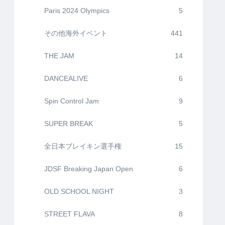
Paris 2024 Olympics
5
その他海外イベント
441
THE JAM
14
DANCEALIVE
6
Spin Control Jam
9
SUPER BREAK
5
全日本ブレイキン選手権
15
JDSF Breaking Japan Open
6
OLD SCHOOL NIGHT
3
STREET FLAVA
8