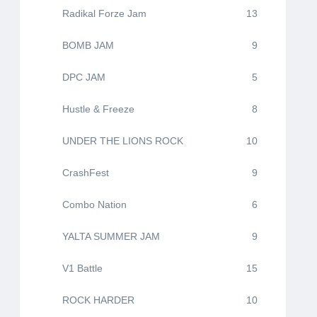
Radikal Forze Jam
13
BOMB JAM
9
DPC JAM
5
Hustle & Freeze
8
UNDER THE LIONS ROCK
10
CrashFest
9
Combo Nation
6
YALTA SUMMER JAM
9
V1 Battle
15
ROCK HARDER
10