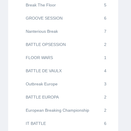
Break The Floor
5
GROOVE SESSION
6
Nanterious Break
7
BATTLE OPSESSION
2
FLOOR WARS
1
BATTLE DE VAULX
4
Outbreak Europe
3
BATTLE EUROPA
2
European Breaking Championship
2
IT BATTLE
6