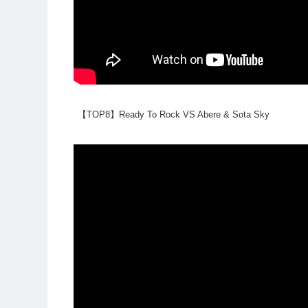
【TOP8】Ready To Rock VS Abere & Sota Sky