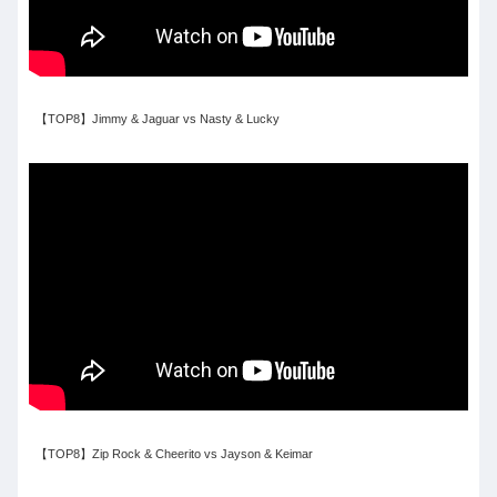
【TOP8】Jimmy & Jaguar vs Nasty & Lucky
【TOP8】Zip Rock & Cheerito vs Jayson & Keimar