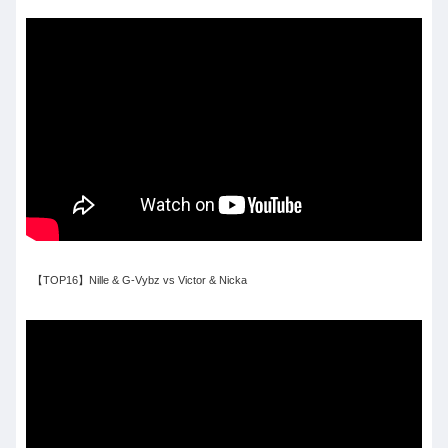
【TOP16】Nille & G-Vybz vs Victor & Nicka