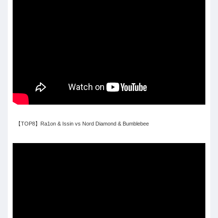
【TOP8】Ra1on & Issin vs Nord Diamond & Bumblebee