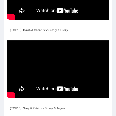
【TOP16】Isaiah & Canarus vs Nasty & Lucky
【TOP16】Simy & Rateb vs Jimmy & Jaguar