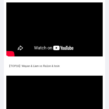
【TOP16】Wayan & Liam vs Ra1on & Issin