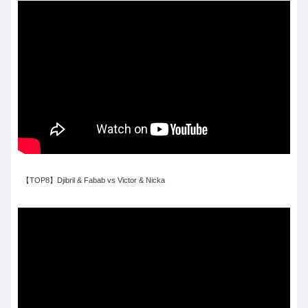
【TOP8】Djibril & Fabab vs Victor & Nicka