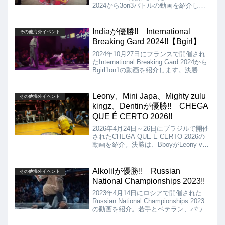
2024から3on3バトルの動画を紹介しま
す。決勝は、HAVIKORO VS UNITED
BBOYSとなりましたが、結果は、
HAVIKOROが優勝となりました!!
Indiaが優勝!! International
その他海外イベント
Breaking Gard 2024!!【Bgirl】
2024年10月27日にフランスで開催され
たInternational Breaking Gard 2024から
Bgirl1on1の動画を紹介します。決勝
は、Stefani vs Indiaとなりましたが、結
果は、Indiaが優勝となりました!!
Leony、Mini Japa、Mighty zulu
その他海外イベント
kingz、Dentinが優勝!! CHEGA
QUE É CERTO 2026!!
2026年4月24日～26日にブラジルで開催
されたCHEGA QUE É CERTO 2026の
動画を紹介。決勝は、BboyがLeony vs
Naldo、BgirlがMini Japa vs Toquinha、
3X3がSupreme boyz vs Mighty zulu
kingz、FOOTWORKがDentin vs
Alkolilが優勝!! Russian
その他海外イベント
Pedrinhoとなりました!!
National Championships 2023!!
2023年4月14日にロシアで開催された
Russian National Championships 2023
の動画を紹介。若手とベテラン、パワー
ムーブ主体とスタイラー主体など、ロシ