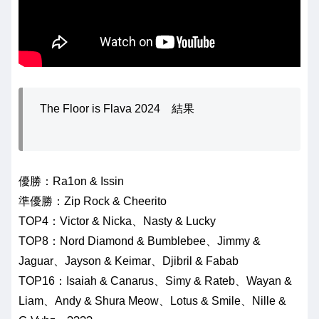
The Floor is Flava 2024 結果
優勝：Ra1on & Issin
準優勝：Zip Rock & Cheerito
TOP4：Victor & Nicka、Nasty & Lucky
TOP8：Nord Diamond & Bumblebee、Jimmy &
Jaguar、Jayson & Keimar、Djibril & Fabab
TOP16：Isaiah & Canarus、Simy & Rateb、Wayan &
Liam、Andy & Shura Meow、Lotus & Smile、Nille &