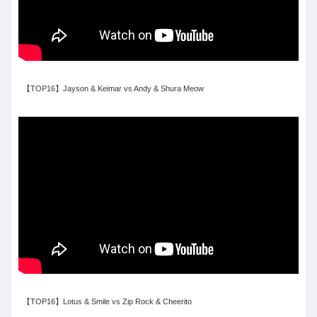
【TOP16】Jayson & Keimar vs Andy & Shura Meow
【TOP16】Lotus & Smile vs Zip Rock & Cheerito