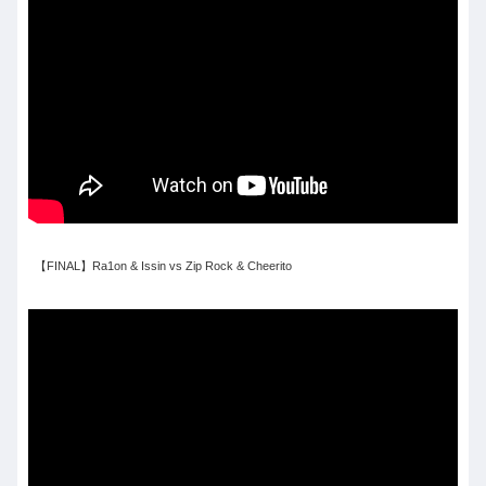
【FINAL】Ra1on & Issin vs Zip Rock & Cheerito