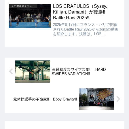
アを代表する有名Bboyが集まったバト
ルとなりました!!
LOS CRAPULOS（Syssy,
その他海外イベント
Killian, Damani）が優勝!!
Battle Raw 2025!!
2025年6月7日にフランス・パリで開催
されたBattle Raw 2025から3on3の動画
を紹介します。決勝は、LOS
CRAPULOS（Syssy, Killian, Damani）
VS TEAM BRAZIL（Mauricio,
Tchantcho, Allan）となりましたが、結
果はLOS CRAPULOSが優勝となりまし
た!!
高難易度スワイプス集!! HARD
SWIPES VARIATION!!
元体操選手の革命家!! Bboy Gravity!!