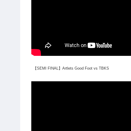
【SEMI FINAL】Artlets Good Foot vs TBKS