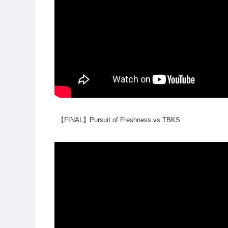
【FINAL】Pursuit of Freshness vs TBKS