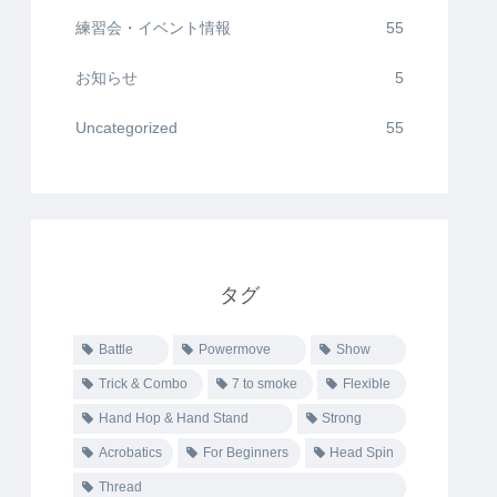
練習会・イベント情報
55
お知らせ
5
Uncategorized
55
タグ
Battle
Powermove
Show
Trick & Combo
7 to smoke
Flexible
Hand Hop & Hand Stand
Strong
Acrobatics
For Beginners
Head Spin
Thread