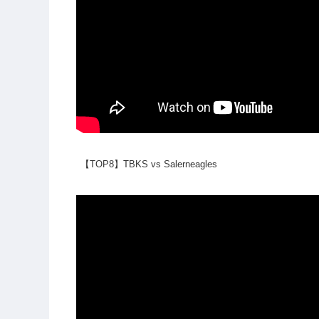
【TOP8】TBKS vs Salerneagles