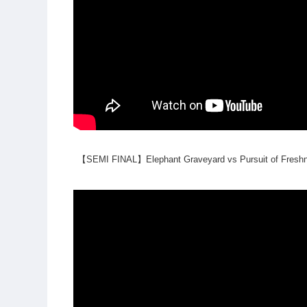
【SEMI FINAL】Elephant Graveyard vs Pursuit of Fresh