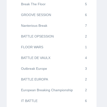
Break The Floor
5
GROOVE SESSION
6
Nanterious Break
7
BATTLE OPSESSION
2
FLOOR WARS
1
BATTLE DE VAULX
4
Outbreak Europe
3
BATTLE EUROPA
2
European Breaking Championship
2
IT BATTLE
6