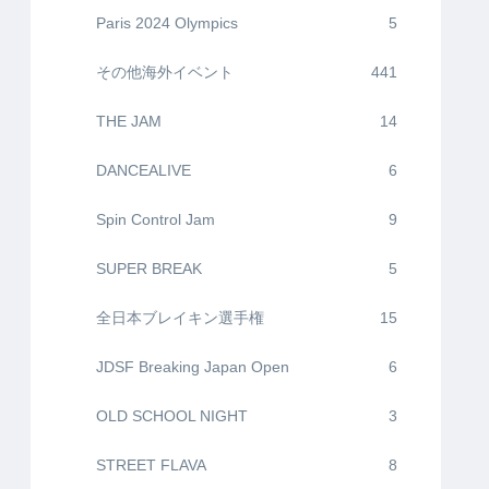
Paris 2024 Olympics
5
その他海外イベント
441
THE JAM
14
DANCEALIVE
6
Spin Control Jam
9
SUPER BREAK
5
全日本ブレイキン選手権
15
JDSF Breaking Japan Open
6
OLD SCHOOL NIGHT
3
STREET FLAVA
8