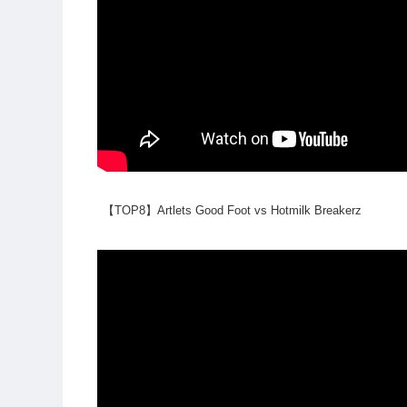
【TOP8】Artlets Good Foot vs Hotmilk Breakerz