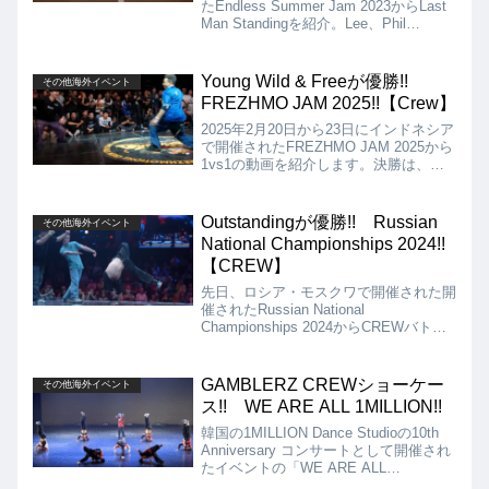
たEndless Summer Jam 2023からLast
Man Standingを紹介。Lee、Phil
wizard、Victor、Hijack、Master Mace
など世界トップレベルのBboyが出場。
Young Wild & Freeが優勝!!
その他海外イベント
FREZHMO JAM 2025!!【Crew】
2025年2月20日から23日にインドネシア
で開催されたFREZHMO JAM 2025から
1vs1の動画を紹介します。決勝は、
Young Wild & Free vs Team USAとなり
ましたが、結果はYoung Wild & Freeの
優勝となりました!!
Outstandingが優勝!! Russian
その他海外イベント
National Championships 2024!!
【CREW】
先日、ロシア・モスクワで開催された開
催されたRussian National
Championships 2024からCREWバトル
の動画を紹介します。決勝は、
Outstanding vs Original Peopleとなりま
したが、結果は、Outstanding（Grom、
GAMBLERZ CREWショーケー
その他海外イベント
D.A、Brizz）が優勝となりました!!
ス!! WE ARE ALL 1MILLION!!
韓国の1MILLION Dance Studioの10th
Anniversary コンサートとして開催され
たイベントの「WE ARE ALL
1MILLION」からGAMBLERZ CREWの