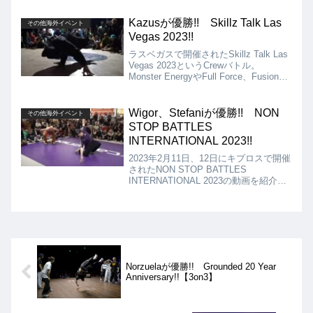
ショーケースの動画を紹介します!!
Kazusが優勝!! Skillz Talk Las
その他海外イベント
Vegas 2023!!
ラスベガスで開催されたSkillz Talk Las
Vegas 2023というCrewバトル。
Monster EnergyやFull Force、Fusion
MC、Knuckleheadsなど、強豪Crewが
参加する中、決勝まで駒を進めたのは？
Wigor、Stefaniが優勝!! NON
その他海外イベント
STOP BATTLES
INTERNATIONAL 2023!!
2023年2月11日、12日にキプロスで開催
されたNON STOP BATTLES
INTERNATIONAL 2023の動画を紹介。
Bboyでは決勝でTrickyを破ったWigor
が、BgirlではVaviを破り、Stefaniが優
勝しています!!
Norzuelaが優勝!! Grounded 20 Year
Anniversary!!【3on3】