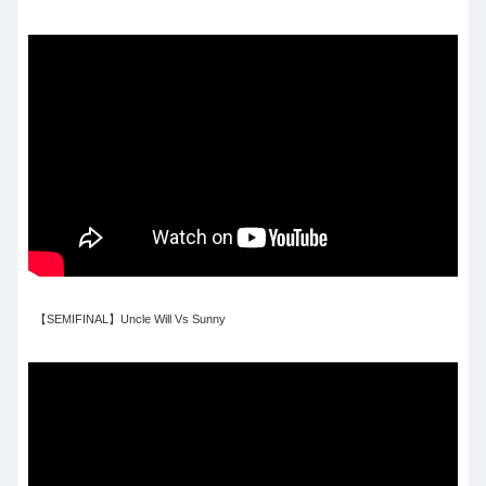
【SEMIFINAL】Uncle Will Vs Sunny