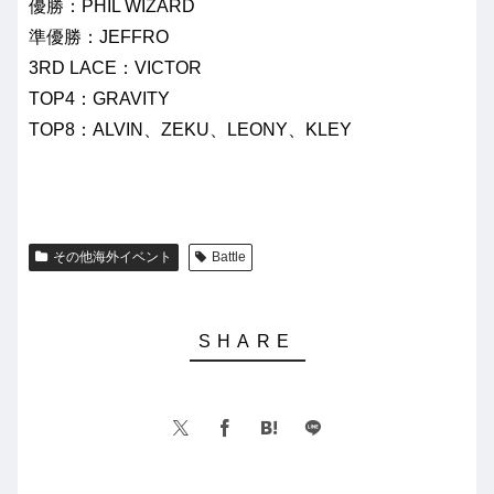
優勝：PHIL WIZARD
準優勝：JEFFRO
3RD LACE：VICTOR
TOP4：GRAVITY
TOP8：ALVIN、ZEKU、LEONY、KLEY
その他海外イベント
Battle