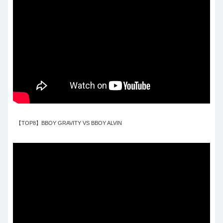
【TOP8】BBOY GRAVITY VS BBOY ALVIN