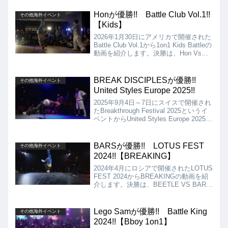
Jimmyとなりましたが、結果は、フラン
スのMarloneが優勝となりました!!
Honが優勝!! Battle Club Vol.1!!
その他海外イベント
【Kids】
2026年1月30日にアメリカで開催された
Battle Club Vol.1から1on1 Kids Battleの
動画を紹介します。決勝は、Hon Vs
Kyd Nitroとなりましたが、結果は、Hon
が優勝となりました!!
BREAK DISCIPLESが優勝!!
その他海外イベント
United Styles Europe 2025!!
2025年9月4日～7日にスイスで開催され
たBreakthrough Festival 2025というイ
ベントからUnited Styles Europe 2025の
3on3 Battleの動画を紹介します。決勝
は、BREAK DISCIPLES vs UNIK
BREAKERSとなりましたが、結果は
BARSが優勝!! LOTUS FEST
その他海外イベント
BREAK DISCIPLESの優勝となりまし
2024!!【BREAKING】
た!!
2024年4月にロシアで開催されたLOTUS
FEST 2024からBREAKINGの動画を紹
介します。決勝は、BEETLE VS BARS
となりましたが、結果はBARSが優勝と
なりました!!
Lego Samが優勝!! Battle King
その他海外イベント
2024!!【Bboy 1on1】